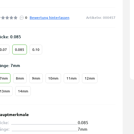
0
Bewertung hinterlassen
Artikelnr. 000457
icke: 0.085
0.07
0.085
0.10
änge: 7mm
7mm
8mm
9mm
10mm
11mm
12mm
13mm
14mm
auptmerkmale
icke:
0.085
änge:
7mm