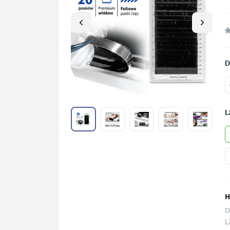
D
L
H
D
L