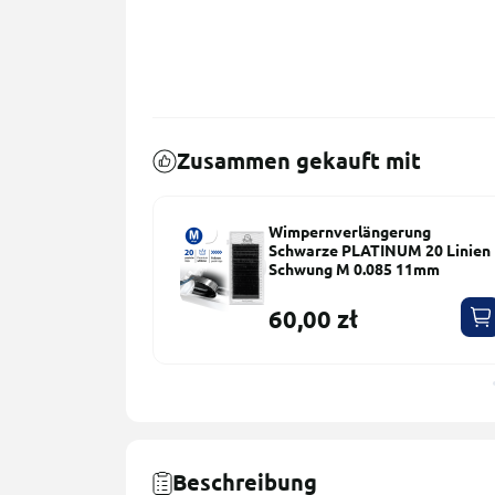
Zusammen gekauft mit
erung
Wimpernverlängerung
UM 20 Linien
Schwarze PLATINUM 20 Linien
5 10mm
Schwung M 0.085 11mm
60,00 zł
Beschreibung