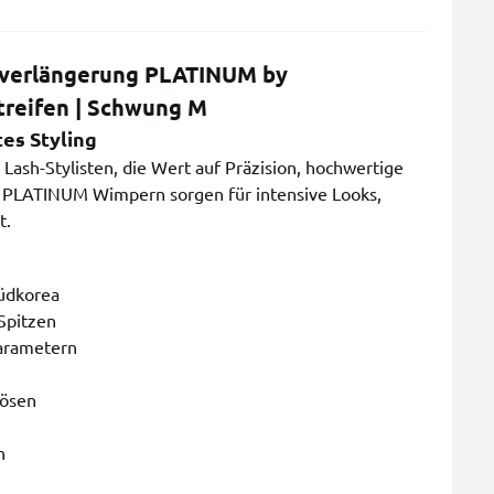
verlängerung PLATINUM by
treifen | Schwung M
es Styling
ash-Stylisten, die Wert auf Präzision, hochwertige
. PLATINUM Wimpern sorgen für intensive Looks,
t.
Südkorea
 Spitzen
arametern
lösen
n