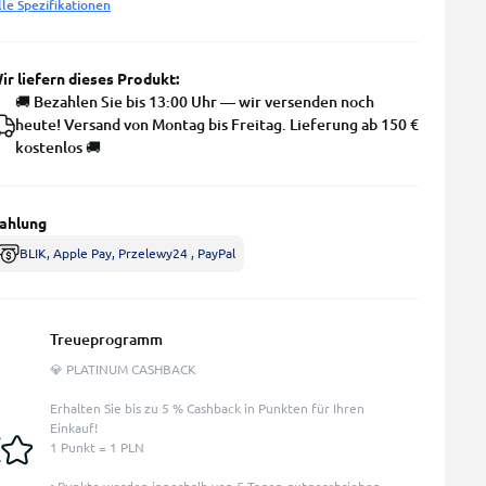
lle Spezifikationen
ir liefern dieses Produkt:
🚚 Bezahlen Sie bis 13:00 Uhr — wir versenden noch
heute! Versand von Montag bis Freitag. Lieferung ab 150 €
kostenlos 🚚
ahlung
BLIK, Apple Pay, Przelewy24 , PayPal
Treueprogramm
💎 PLATINUM CASHBACK
Erhalten Sie bis zu 5 % Cashback in Punkten für Ihren
Einkauf!
1 Punkt = 1 PLN