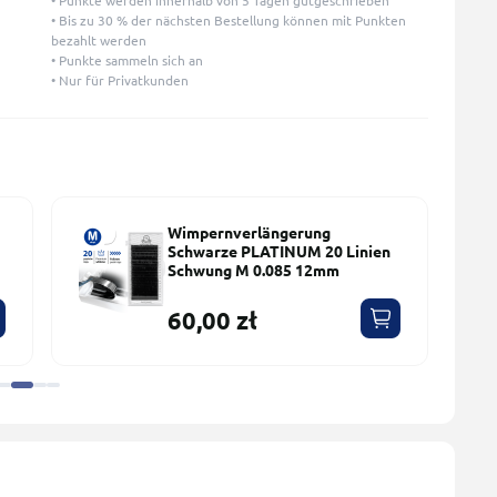
• Punkte werden innerhalb von 5 Tagen gutgeschrieben
• Bis zu 30 % der nächsten Bestellung können mit Punkten
bezahlt werden
• Punkte sammeln sich an
• Nur für Privatkunden
Wimpernverlängerung
Schwarze PLATINUM 20 Linien
Schwung M 0.085 12mm
60,00 zł