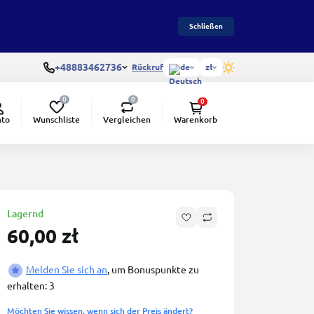
Schließen
+48883462736
Rückruf
de
zł
0
0
0
Wunschliste
Vergleichen
nto
Warenkorb
Lagernd
60,00 zł
Melden Sie sich an
, um Bonuspunkte zu
erhalten: 3
Möchten Sie wissen, wenn sich der Preis ändert?