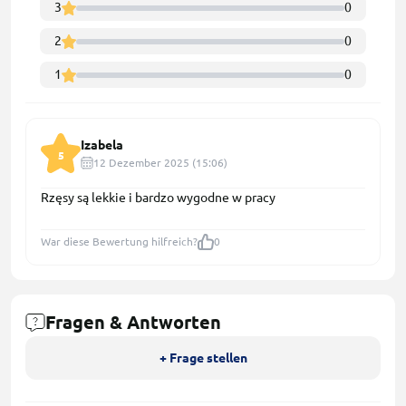
3
0
2
0
1
0
Izabela
5
12 Dezember 2025 (15:06)
Rzęsy są lekkie i bardzo wygodne w pracy
War diese Bewertung hilfreich?
0
Fragen & Antworten
+ Frage stellen