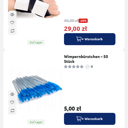
40,00 zł
-28%
29,00 zł
+ Warenkorb
Auf Lager
Wimpernbürstchen – 50
Stück
0
5,00 zł
+ Warenkorb
Auf Lager