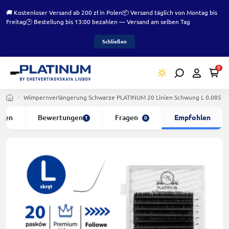
🚚 Kostenloser Versand ab 200 zł in Polen
📦 Versand täglich von Montag bis
Freitag
🕑 Bestellung bis 13:00 bezahlen — Versand am selben Tag
Schließen
0
Wimpernverlängerung Schwarze PLATINUM 20 Linien Schwung L 0.085 
ften
Bewertungen
Fragen
Empfohlen
1
0