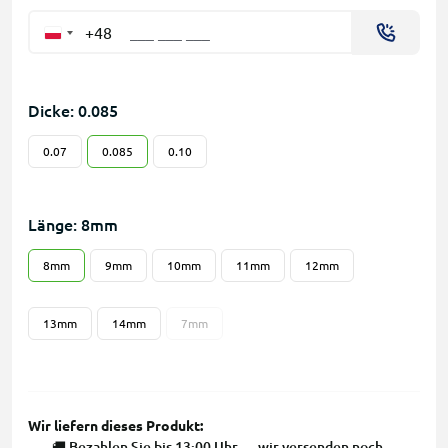
+48
Dicke: 0.085
0.07
0.085
0.10
Länge: 8mm
8mm
9mm
10mm
11mm
12mm
13mm
14mm
7mm
Wir liefern dieses Produkt:
🚚 Bezahlen Sie bis 13:00 Uhr — wir versenden noch