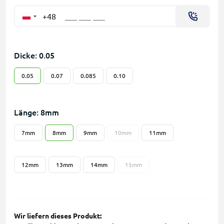
+48
Dicke: 0.05
0.05
0.07
0.085
0.10
Länge: 8mm
7mm
8mm
9mm
10mm
11mm
12mm
13mm
14mm
15mm
Wir liefern dieses Produkt: