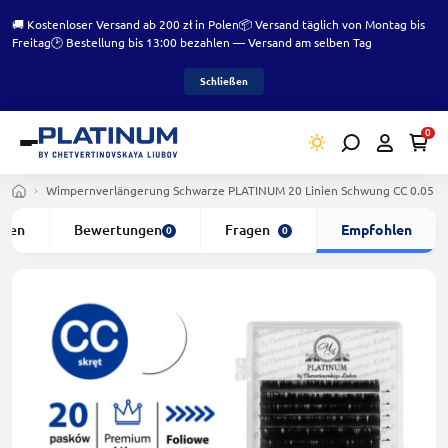
🚚 Kostenloser Versand ab 200 zł in Polen
📦 Versand täglich von Montag bis
Freitag
🕑 Bestellung bis 13:00 bezahlen — Versand am selben Tag
Schließen
0
Wimpernverlängerung Schwarze PLATINUM 20 Linien Schwung СC 0.05 
ften
Bewertungen
Fragen
Empfohlen
0
0