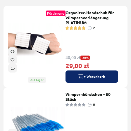
Organizer-Handschuh für
Förderung
Wimpernverlängerung
PLATINUM
2
40,00 zł
-28%
29,00 zł
+ Warenkorb
Auf Lager
Wimpernbürstchen – 50
Stück
0