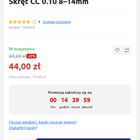
Skręt CC 0.10 8–14mm
1
Zostaw recenzję
Model: 100470
W magazynie
60,00 zł
-27%
44,00 zł
Oszczędzasz:
16,00 zł
Promocja zakończy się za:
00
14
39
58
:
:
:
Dni
godzin
minut
sekund
Chcesz wiedzieć, kiedy cena się zmieni?
Znalazłeś taniej?