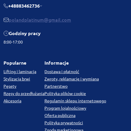
+48883462736
polandplatinum@gmail.com
Godziny pracy
8:00-17:00
Popularne
Informacje
Lifting i laminacja
Dostawa i płatność
Stylizacja brwi
Zwroty, reklamacje i wymiana
Pęsety
Partnerstwo
Rzęsy do przedłużania
Polityka plików cookie
Akcesoria
Regulamin sklepu internetowego
Program lojalnościowy
Oferta publiczna
Polityka prywatności
Zgoda marketingowa