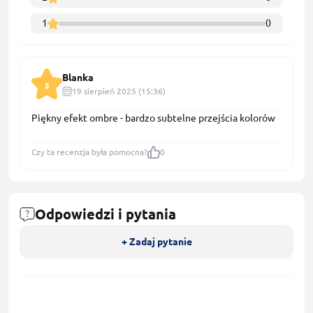
1
0
Blanka
5
19 sierpień 2025 (15:36)
Piękny efekt ombre - bardzo subtelne przejścia kolorów
Czy ta recenzja była pomocna?
0
Odpowiedzi i pytania
+ Zadaj pytanie