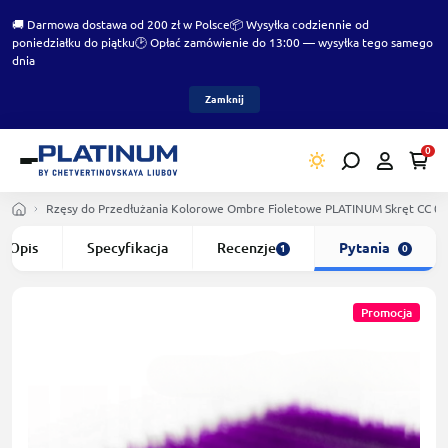
🚚 Darmowa dostawa od 200 zł w Polsce
📦 Wysyłka codziennie od
poniedziałku do piątku
🕑 Opłać zamówienie do 13:00 — wysyłka tego samego
dnia
Zamknij
0
Rzęsy do Przedłużania Kolorowe Ombre Fioletowe PLATINUM Skręt CC 0
Opis
Specyfikacja
Recenzje
Pytania
1
0
Promocja