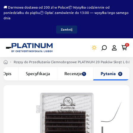
🚚 Darmowa dostawa od 200 zł w Polsce
📦 Wysyłka codziennie od
poniedziałku do piątku
🕑 Opłać zamówienie do 13:00 — wysyłka tego samego
dnia
Zamknij
0
Rzęsy do Przedłużania Сiemnobrązowe PLATINUM 20 Pasków Skręt L 0.0
Opis
Specyfikacja
Recenzje
Pytania
1
0