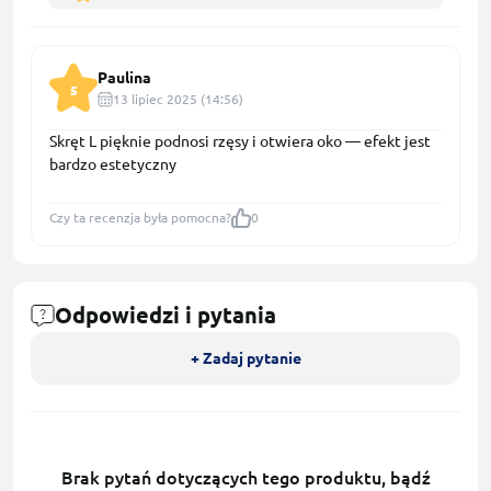
Paulina
5
13 lipiec 2025 (14:56)
Skręt L pięknie podnosi rzęsy i otwiera oko — efekt jest
bardzo estetyczny
Czy ta recenzja była pomocna?
0
Odpowiedzi i pytania
+ Zadaj pytanie
Brak pytań dotyczących tego produktu, bądź