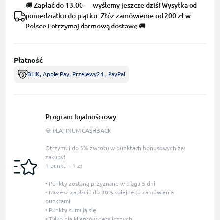
🚚 Zapłać do 13:00 — wyślemy jeszcze dziś! Wysyłka od
poniedziałku do piątku. Złóż zamówienie od 200 zł w
Polsce i otrzymaj darmową dostawę 🚚
Płatność
BLIK, Apple Pay, Przelewy24 , PayPal
Program lojalnościowy
💎 PLATINUM CASHBACK
Otrzymuj do 5% zwrotu w punktach bonusowych za
zakupy!
1 punkt = 1 zł
• Punkty zostaną przyznane w ciągu 5 dni
• Możesz zapłacić do 30% kolejnego zamówienia
punktami
• Punkty sumują się
• Tylko dla klientów detalicznych