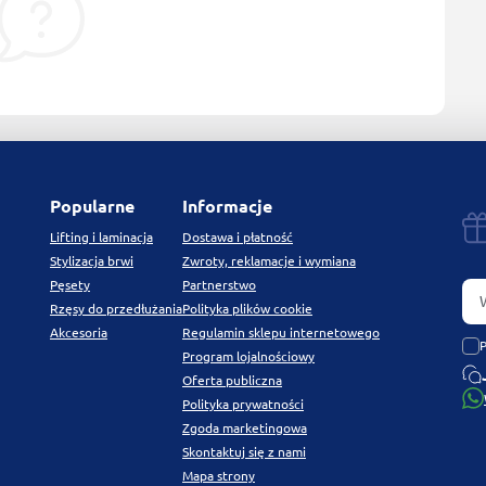
Popularne
Informacje
Lifting i laminacja
Dostawa i płatność
Stylizacja brwi
Zwroty, reklamacje i wymiana
Pęsety
Partnerstwo
Rzęsy do przedłużania
Polityka plików cookie
Akcesoria
Regulamin sklepu internetowego
Program lojalnościowy
Oferta publiczna
Polityka prywatności
Zgoda marketingowa
Skontaktuj się z nami
Mapa strony