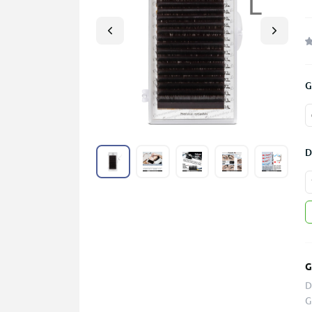
G
D
G
D
G