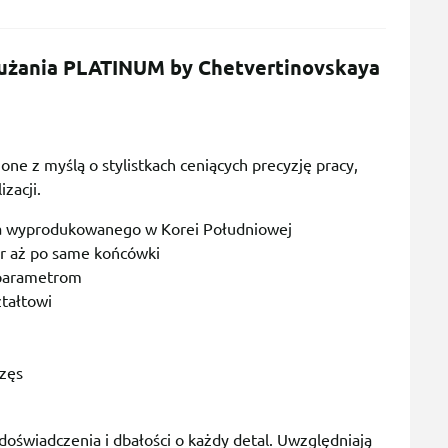
użania PLATINUM by Chetvertinovskaya
ne z myślą o stylistkach ceniących precyzję pracy,
zacji.
 wyprodukowanego w Korei Południowej
r aż po same końcówki
 parametrom
ztałtowi
rzęs
oświadczenia i dbałości o każdy detal. Uwzględniają