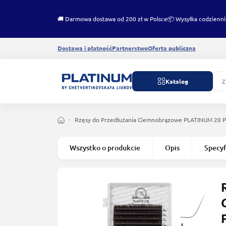
🚚 Darmowa dostawa od 200 zł w Polsce
📦 Wysyłka codzienni
Dostawa i płatność
Partnerstwo
Oferta publiczna
Katalog
Rzęsy do Przedłużania Сiemnobrązowe PLATINUM 20 P
Wszystko o produkcie
Opis
Specyf