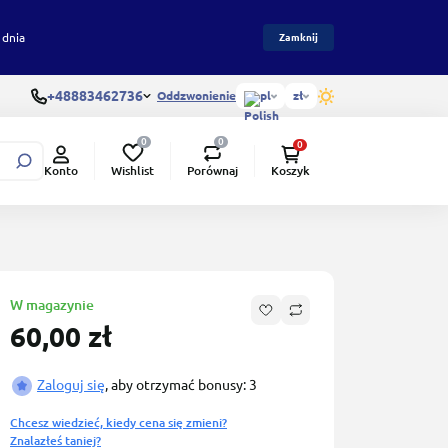
 dnia
Zamknij
+48883462736
Oddzwonienie
pl
zł
0
0
0
Wishlist
Porównaj
Konto
Koszyk
W magazynie
60,00 zł
Zaloguj się
, aby otrzymać bonusy: 3
Chcesz wiedzieć, kiedy cena się zmieni?
Znalazłeś taniej?