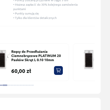
• Punkty zostaną przyznane w ciągu 5 dni
• Możesz zapłacić do 30% kolejnego zamówienia
punktami
• Punkty sumują się
• Tylko dla klientów detalicznych
Rzęsy do Przedłużania
Сiemnobrązowe PLATINUM 20
Pasków Skręt L 0.10 9mm
60,00 zł