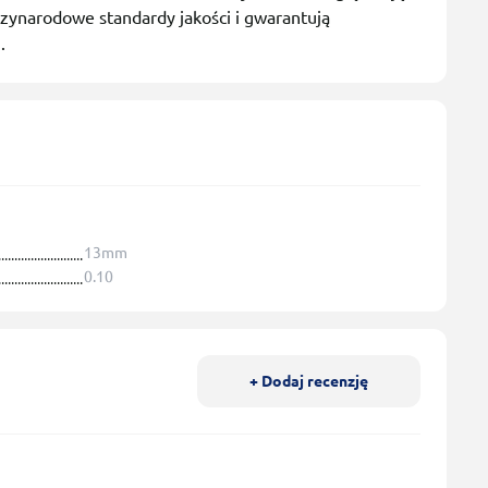
ędzynarodowe standardy jakości i gwarantują
.
13mm
0.10
+ Dodaj recenzję