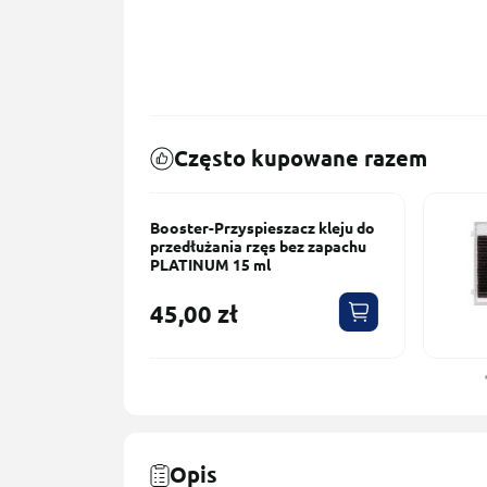
Często kupowane razem
szacz kleju do
Rzęsy do Przedłużania
s bez zapachu
Сiemnobrązowe PLATINUM 20
Pasków Skręt L 0.10 10mm
60,00 zł
Opis