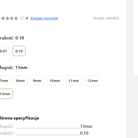
0
Zostaw recenzję
Model: 000450
rubość: 0.10
0.07
0.10
ługość: 13mm
7mm
8mm
9mm
10mm
11mm
12mm
13mm
łówne specyfikacje
ługość:
13mm
rubość:
0.10