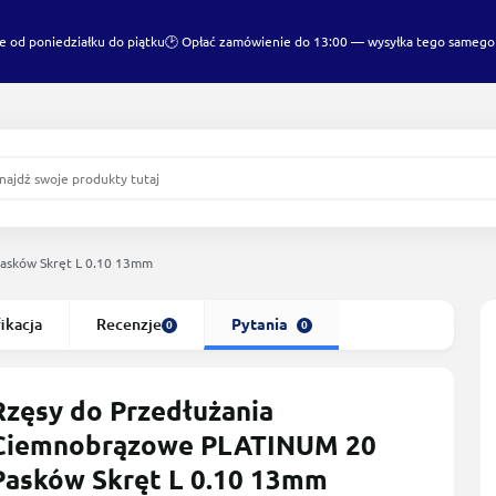
e od poniedziałku do piątku
🕑 Opłać zamówienie do 13:00 — wysyłka tego samego
asków Skręt L 0.10 13mm
ikacja
Recenzje
Pytania
0
0
Rzęsy do Przedłużania
Сiemnobrązowe PLATINUM 20
Pasków Skręt L 0.10 13mm