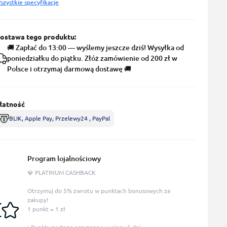
szystkie specyfikacje
ostawa tego produktu:
🚚 Zapłać do 13:00 — wyślemy jeszcze dziś! Wysyłka od
poniedziałku do piątku. Złóż zamówienie od 200 zł w
Polsce i otrzymaj darmową dostawę 🚚
łatność
BLIK, Apple Pay, Przelewy24 , PayPal
Program lojalnościowy
💎 PLATINUM CASHBACK
Otrzymuj do 5% zwrotu w punktach bonusowych za
zakupy!
1 punkt = 1 zł