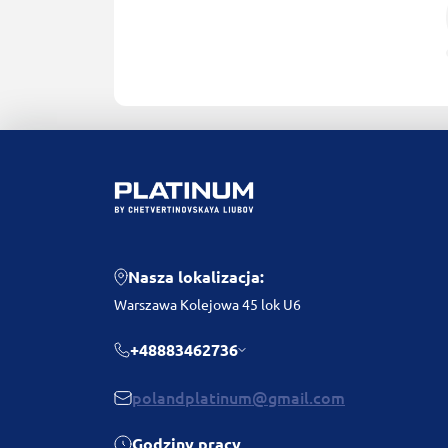
Nasza lokalizacja:
Warszawa Kolejowa 45 lok U6
+48883462736
polandplatinum@gmail.com
Godziny pracy