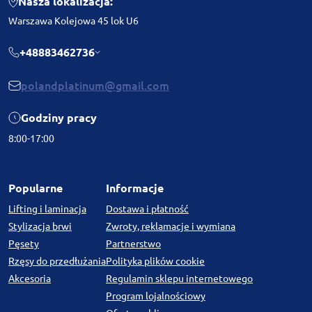
Nasza lokalizacja:
Warszawa Kolejowa 45 lok U6
+48883462736
polandplatinum@gmail.com
Godziny pracy
8:00-17:00
Popularne
Informacje
Lifting i laminacja
Dostawa i płatność
Stylizacja brwi
Zwroty, reklamacje i wymiana
Pęsety
Partnerstwo
Rzęsy do przedłużania
Polityka plików cookie
Akcesoria
Regulamin sklepu internetowego
Program lojalnościowy