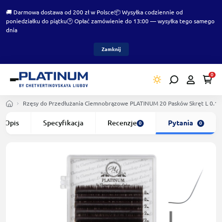
🚚 Darmowa dostawa od 200 zł w Polsce
📦 Wysyłka codziennie od
poniedziałku do piątku
🕑 Opłać zamówienie do 13:00 — wysyłka tego samego
dnia
Zamknij
0
Rzęsy do Przedłużania Сiemnobrązowe PLATINUM 20 Pasków Skręt L 0.1
Opis
Specyfikacja
Recenzje
Pytania
0
0