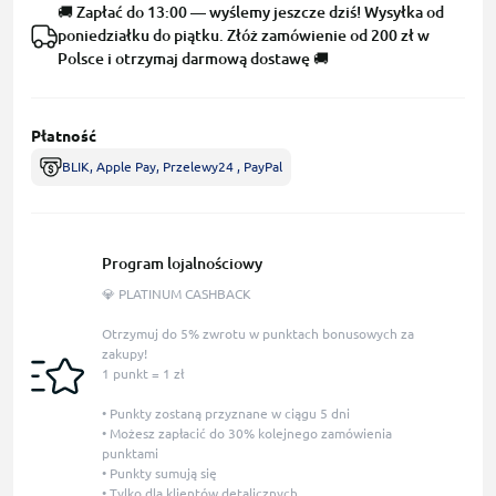
🚚 Zapłać do 13:00 — wyślemy jeszcze dziś! Wysyłka od
poniedziałku do piątku. Złóż zamówienie od 200 zł w
Polsce i otrzymaj darmową dostawę 🚚
Płatność
BLIK, Apple Pay, Przelewy24 , PayPal
Program lojalnościowy
💎 PLATINUM CASHBACK
Otrzymuj do 5% zwrotu w punktach bonusowych za
zakupy!
1 punkt = 1 zł
• Punkty zostaną przyznane w ciągu 5 dni
• Możesz zapłacić do 30% kolejnego zamówienia
punktami
• Punkty sumują się
• Tylko dla klientów detalicznych