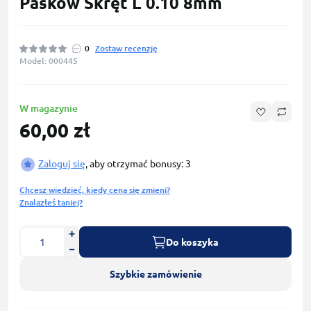
Pasków Skręt L 0.10 8mm
0
Zostaw recenzję
Model: 000445
W magazynie
60,00 zł
Zaloguj się
, aby otrzymać bonusy: 3
Chcesz wiedzieć, kiedy cena się zmieni?
Znalazłeś taniej?
Do koszyka
Szybkie zamówienie