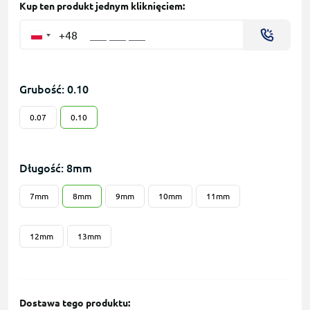
Kup ten produkt jednym kliknięciem:
+48
Grubość: 0.10
0.07
0.10
Długość: 8mm
7mm
8mm
9mm
10mm
11mm
12mm
13mm
Dostawa tego produktu: