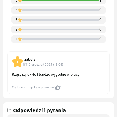
5
1
4
0
3
0
2
0
1
0
Izabela
5
12 grudzień 2025 (15:06)
Rzęsy są lekkie i bardzo wygodne w pracy
Czy ta recenzja była pomocna?
0
Odpowiedzi i pytania