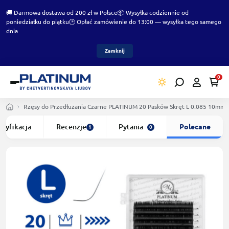
🚚 Darmowa dostawa od 200 zł w Polsce
📦 Wysyłka codziennie od
poniedziałku do piątku
🕑 Opłać zamówienie do 13:00 — wysyłka tego samego
dnia
Zamknij
0
Rzęsy do Przedłużania Czarne PLATINUM 20 Pasków Skręt L 0.085 10mm
ecyfikacja
Recenzje
Pytania
Polecane
1
0