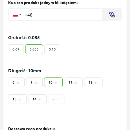
Kup ten produkt jednym kliknięciem:
+48
Grubość: 0.085
0.07
0.085
0.10
Długość: 10mm
8mm
9mm
10mm
11mm
12mm
13mm
14mm
7mm
Dostawa tego produktu: