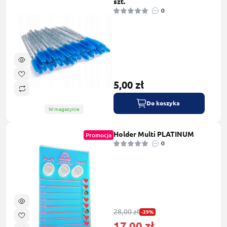
szt.
0
5,00 zł
Do koszyka
W magazynie
Holder Multi PLATINUM
Promocja
0
28,00 zł
-39%
17,00 zł