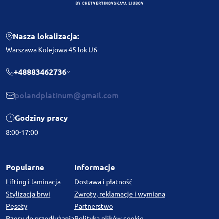
Nasza lokalizacja:
Warszawa Kolejowa 45 lok U6
+48883462736
polandplatinum@gmail.com
Godziny pracy
8:00-17:00
Popularne
Informacje
Lifting i laminacja
Dostawa i płatność
Stylizacja brwi
Zwroty, reklamacje i wymiana
Pęsety
Partnerstwo
Rzęsy do przedłużania
Polityka plików cookie