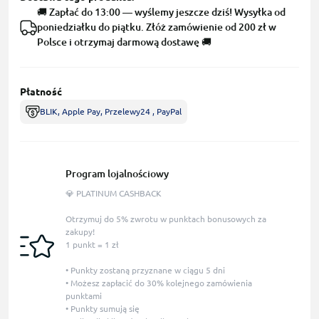
🚚 Zapłać do 13:00 — wyślemy jeszcze dziś! Wysyłka od
poniedziałku do piątku. Złóż zamówienie od 200 zł w
Polsce i otrzymaj darmową dostawę 🚚
Płatność
BLIK, Apple Pay, Przelewy24 , PayPal
Program lojalnościowy
💎 PLATINUM CASHBACK
Otrzymuj do 5% zwrotu w punktach bonusowych za
zakupy!
1 punkt = 1 zł
• Punkty zostaną przyznane w ciągu 5 dni
• Możesz zapłacić do 30% kolejnego zamówienia
punktami
• Punkty sumują się