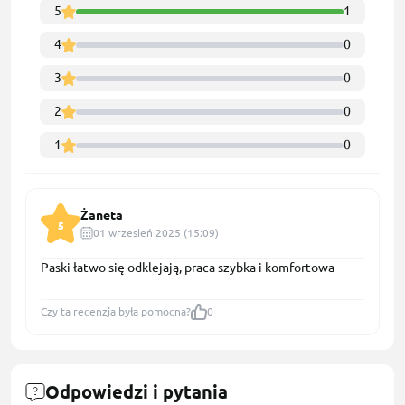
5
1
4
0
3
0
2
0
1
0
Żaneta
5
01 wrzesień 2025 (15:09)
Paski łatwo się odklejają, praca szybka i komfortowa
Czy ta recenzja była pomocna?
0
Odpowiedzi i pytania