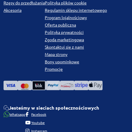
Rzęsy do przedłużania
Polityka plików cookie
Akcesoria
Regulamin sklepu internetowego
Program lojalnościowy
Oferta publiczna
Polityka prywatności
Zgoda marketingowa
Skontaktuj się z nami
Mapa strony
Bony upominkowe
Promocje
Jesteśmy w sieciach społecznościowych
Whatsapp
Facebook
Youtube
Instagram