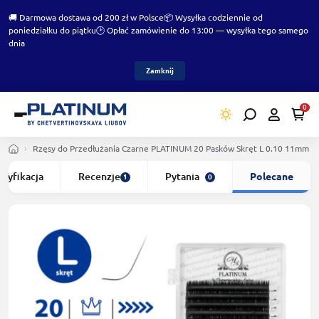
🚚 Darmowa dostawa od 200 zł w Polsce
📦 Wysyłka codziennie od
poniedziałku do piątku
🕑 Opłać zamówienie do 13:00 — wysyłka tego samego
dnia
Zamknij
0
Rzęsy do Przedłużania Czarne PLATINUM 20 Pasków Skręt L 0.10 11mm
ecyfikacja
Recenzje
Pytania
Polecane
1
0