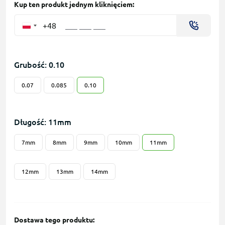
Kup ten produkt jednym kliknięciem:
+48
Grubość: 0.10
0.07
0.085
0.10
Długość: 11mm
7mm
8mm
9mm
10mm
11mm
12mm
13mm
14mm
Dostawa tego produktu: