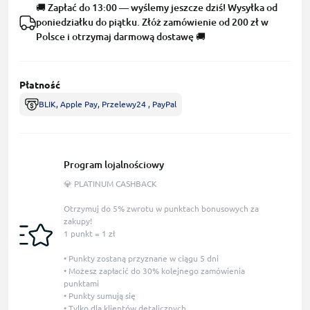
🚚 Zapłać do 13:00 — wyślemy jeszcze dziś! Wysyłka od
poniedziałku do piątku. Złóż zamówienie od 200 zł w
Polsce i otrzymaj darmową dostawę 🚚
Płatność
BLIK, Apple Pay, Przelewy24 , PayPal
Program lojalnościowy
💎 PLATINUM CASHBACK
Otrzymuj do 5% zwrotu w punktach bonusowych za
zakupy!
1 punkt = 1 zł
• Punkty zostaną przyznane w ciągu 5 dni
• Możesz zapłacić do 30% kolejnego zamówienia
punktami
• Punkty sumują się
• Tylko dla klientów detalicznych