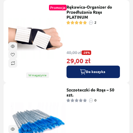
Rękawica-Organizer do
Promocja
Przedłużania Rzęs
PLATINUM
2
40,00 zł
-28%
29,00 zł
Do koszyka
W magazynie
Szczoteczki do Rzęs – 50
szt.
0