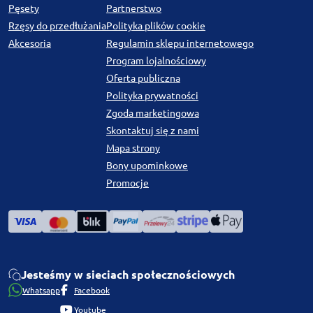
Pęsety
Partnerstwo
Rzęsy do przedłużania
Polityka plików cookie
Akcesoria
Regulamin sklepu internetowego
Program lojalnościowy
Oferta publiczna
Polityka prywatności
Zgoda marketingowa
Skontaktuj się z nami
Mapa strony
Bony upominkowe
Promocje
Jesteśmy w sieciach społecznościowych
Whatsapp
Facebook
Youtube