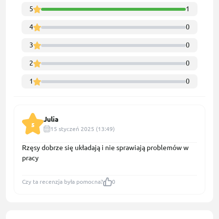
5
1
4
0
3
0
2
0
1
0
Julia
5
15 styczeń 2025 (13:49)
Rzęsy dobrze się układają i nie sprawiają problemów w
pracy
Czy ta recenzja była pomocna?
0