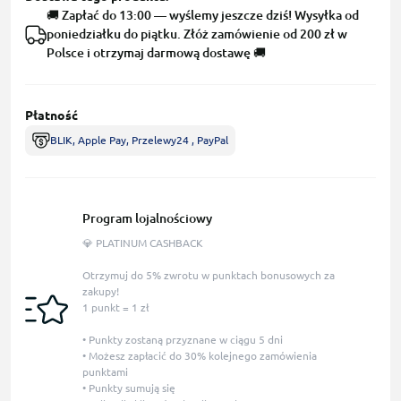
🚚 Zapłać do 13:00 — wyślemy jeszcze dziś! Wysyłka od
poniedziałku do piątku. Złóż zamówienie od 200 zł w
Polsce i otrzymaj darmową dostawę 🚚
Płatność
BLIK, Apple Pay, Przelewy24 , PayPal
Program lojalnościowy
💎 PLATINUM CASHBACK
Otrzymuj do 5% zwrotu w punktach bonusowych za
zakupy!
1 punkt = 1 zł
• Punkty zostaną przyznane w ciągu 5 dni
• Możesz zapłacić do 30% kolejnego zamówienia
punktami
• Punkty sumują się