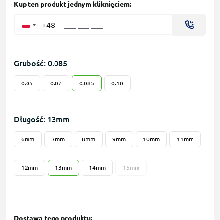
Kup ten produkt jednym kliknięciem:
+48
Grubość: 0.085
0.05
0.07
0.085
0.10
Długość: 13mm
6mm
7mm
8mm
9mm
10mm
11mm
12mm
13mm
14mm
15mm
Dostawa tego produktu: