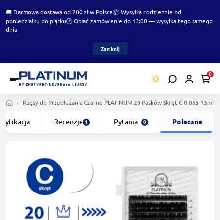
🚚 Darmowa dostawa od 200 zł w Polsce
📦 Wysyłka codziennie od
poniedziałku do piątku
🕑 Opłać zamówienie do 13:00 — wysyłka tego samego
dnia
Zamknij
0
Rzęsy do Przedłużania Czarne PLATINUM 20 Pasków Skręt С 0.085 13mm
ecyfikacja
Recenzje
Pytania
Polecane
1
0