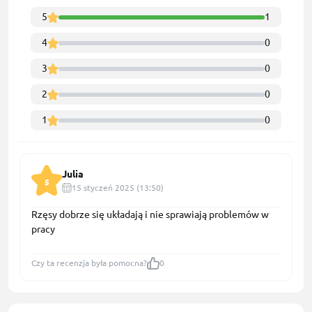
5
1
4
0
3
0
2
0
1
0
Julia
5
15 styczeń 2025 (13:50)
Rzęsy dobrze się układają i nie sprawiają problemów w
pracy
Czy ta recenzja była pomocna?
0