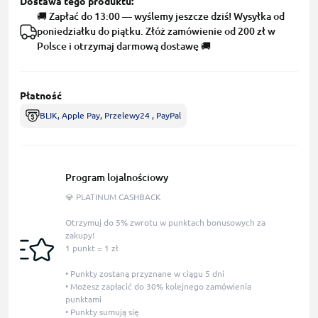
Dostawa tego produktu:
🚚 Zapłać do 13:00 — wyślemy jeszcze dziś! Wysyłka od
poniedziałku do piątku. Złóż zamówienie od 200 zł w
Polsce i otrzymaj darmową dostawę 🚚
Płatność
BLIK, Apple Pay, Przelewy24 , PayPal
Program lojalnościowy
💎 PLATINUM CASHBACK
Otrzymuj do 5% zwrotu w punktach bonusowych za
zakupy!
1 punkt = 1 zł
• Punkty zostaną przyznane w ciągu 5 dni
• Możesz zapłacić do 30% kolejnego zamówienia
punktami
• Punkty sumują się