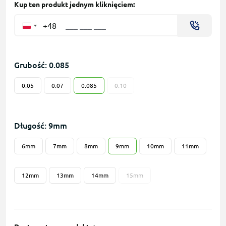
Kup ten produkt jednym kliknięciem:
+48
Grubość: 0.085
0.05
0.07
0.085
0.10
Długość: 9mm
6mm
7mm
8mm
9mm
10mm
11mm
12mm
13mm
14mm
15mm