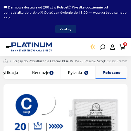
🚚 Darmowa dostawa od 200 zł w Polsce
📦 Wysyłka codziennie od
poniedziałku do piątku
🕑 Opłać zamówienie do 13:00 — wysyłka tego samego
dnia
Zamknij
0
Rzęsy do Przedłużania Czarne PLATINUM 20 Pasków Skręt С 0.085 9mm
ecyfikacja
Recenzje
Pytania
Polecane
1
0