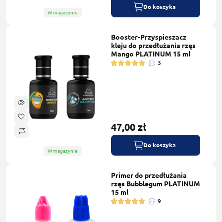
Do koszyka
W magazynie
Booster-Przyspieszacz
kleju do przedłużania rzęs
Mango PLATINUM 15 ml
3
47,00 zł
Do koszyka
W magazynie
Primer do przedłużania
rzęs Bubblegum PLATINUM
15 ml
9