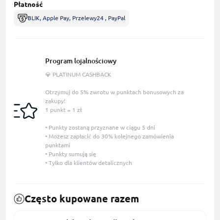
Płatność
BLIK, Apple Pay, Przelewy24 , PayPal
Program lojalnościowy
💎 PLATINUM CASHBACK
Otrzymuj do 5% zwrotu w punktach bonusowych za
zakupy!
1 punkt = 1 zł
• Punkty zostaną przyznane w ciągu 5 dni
• Możesz zapłacić do 30% kolejnego zamówienia
punktami
• Punkty sumują się
• Tylko dla klientów detalicznych
Często kupowane razem