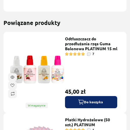
Powiązane produkty
Odtłuszczacz do
przedłużania rzęs Guma
Balonowa PLATINUM 15 ml
7
45,00 zł
Do koszyka
W magazynie
Płatki Hydrożelowe (50
szt.) PLATINUM
1