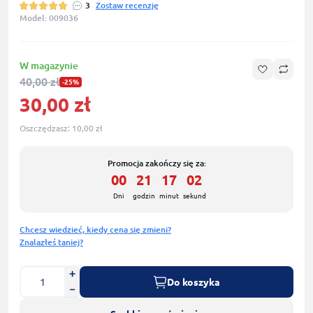
3
Zostaw recenzję
Model: 009036
W magazynie
40,00 zł
-25%
30,00 zł
Oszczędzasz:
10,00 zł
Promocja zakończy się za:
00
21
17
02
:
:
:
Dni
godzin
minut
sekund
Chcesz wiedzieć, kiedy cena się zmieni?
Znalazłeś taniej?
Do koszyka