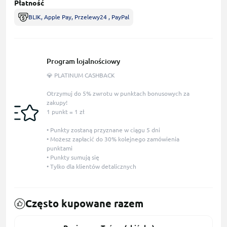
Płatność
BLIK, Apple Pay, Przelewy24 , PayPal
Program lojalnościowy
💎 PLATINUM CASHBACK
Otrzymuj do 5% zwrotu w punktach bonusowych za
zakupy!
1 punkt = 1 zł
• Punkty zostaną przyznane w ciągu 5 dni
• Możesz zapłacić do 30% kolejnego zamówienia
punktami
• Punkty sumują się
• Tylko dla klientów detalicznych
Często kupowane razem