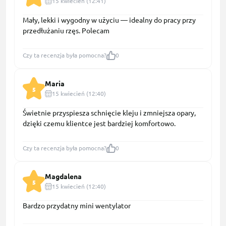
15 kwiecień (12:41)
Mały, lekki i wygodny w użyciu — idealny do pracy przy
przedłużaniu rzęs. Polecam
Czy ta recenzja była pomocna?
0
Maria
5
15 kwiecień (12:40)
Świetnie przyspiesza schnięcie kleju i zmniejsza opary,
dzięki czemu klientce jest bardziej komfortowo.
Czy ta recenzja była pomocna?
0
Magdalena
5
15 kwiecień (12:40)
Bardzo przydatny mini wentylator