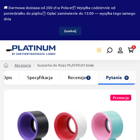
🚚 Darmowa dostawa od 200 zł w Polsce
📦 Wysyłka codziennie od
poniedziałku do piątku
🕑 Opłać zamówienie do 13:00 — wysyłka tego samego
dnia
Zamknij
0
Akcesoria
Suszarka do Rzęs PLATINUM biała
Opis
Specyfikacja
Recenzje
Pytania
3
0
Promocja