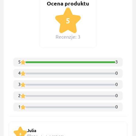
Ocena produktu
5
Recenzje: 3
5
3
4
0
3
0
2
0
1
0
Julia
5