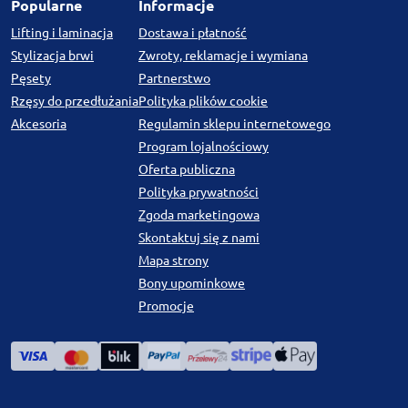
Popularne
Informacje
Lifting i laminacja
Dostawa i płatność
Stylizacja brwi
Zwroty, reklamacje i wymiana
Pęsety
Partnerstwo
Rzęsy do przedłużania
Polityka plików cookie
Akcesoria
Regulamin sklepu internetowego
Program lojalnościowy
Oferta publiczna
Polityka prywatności
Zgoda marketingowa
Skontaktuj się z nami
Mapa strony
Bony upominkowe
Promocje