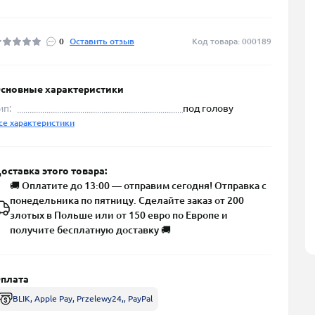
0
Оставить отзыв
Код товара: 000189
сновные характеристики
ип:
под голову
се характеристики
оставка этого товара:
🚚 Оплатите до 13:00 — отправим сегодня! Отправка с
понедельника по пятницу. Сделайте заказ от 200
злотых в Польше или от 150 евро по Европе и
получите бесплатную доставку 🚚
плата
BLIK, Apple Pay, Przelewy24,, PayPal