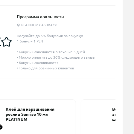
Программа лояльности
💎 PLATINUM CASHBACK
Получайте до 5% бонусами за покупку!
1 бонус = 1 PLN
• Бонусы начисляются в течение 5 дней
• Можно оплатить до 30% следующего заказа
• Бонусы накапливаются
• Только для розничных клиентов
Велюровые безворсовые
аппликаторы PLATINUM - 50
шт. чёрный