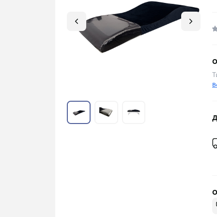
О
Т
В
Д
О