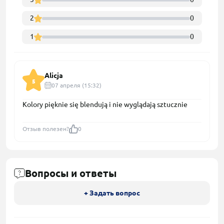
2
0
1
0
Alicja
5
07 апреля (15:32)
Kolory pięknie się blendują i nie wyglądają sztucznie
Отзыв полезен?
0
Вопросы и ответы
+ Задать вопрос