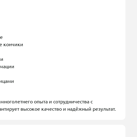
ре
ые кончики
еи
рмации
ницами
многолетнего опыта и сотрудничества с
нтирует высокое качество и надёжный результат.