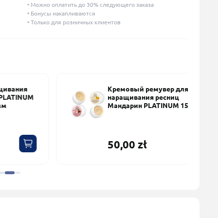
• Можно оплатить до 30% следующего заказа
• Бонусы накапливаются
• Только для розничных клиентов
Кремовый ремувер для
наращивания ресниц
Мандарин PLATINUM 15 мл
50,00 zł