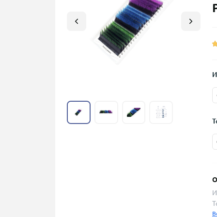
И
Т
О
И
Т
В