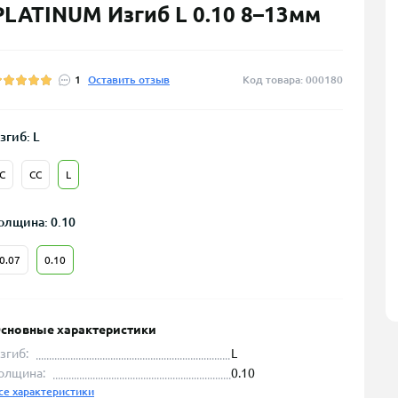
PLATINUM Изгиб L 0.10 8–13мм
1
Оставить отзыв
Код товара: 000180
згиб: L
C
CC
L
олщина: 0.10
0.07
0.10
сновные характеристики
згиб:
L
олщина:
0.10
се характеристики