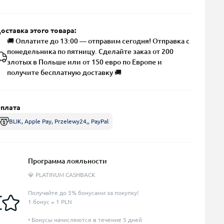
оставка этого товара:
🚚 Оплатите до 13:00 — отправим сегодня! Отправка с
понедельника по пятницу. Сделайте заказ от 200
злотых в Польше или от 150 евро по Европе и
получите бесплатную доставку 🚚
плата
BLIK, Apple Pay, Przelewy24,, PayPal
Программа лояльности
💎 PLATINUM CASHBACK
Получайте до 5% бонусами за покупку!
1 бонус = 1 PLN
• Бонусы начисляются в течение 5 дней