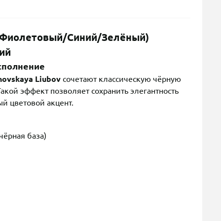
(Фиолетовый/Синий/Зелёный)
ний
исполнение
novskaya Liubov
сочетают классическую чёрную
акой эффект позволяет сохранить элегантность
ый цветовой акцент.
чёрная база)