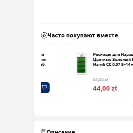
Часто покупают вместе
аращивания
Ресницы для Наращивания
го «Энергия
Цветные Зеленый PLATINUM
INUM Изгиб
Изгиб CC 0.07 8–14мм
60,00 zł
44,00 zł
Описание