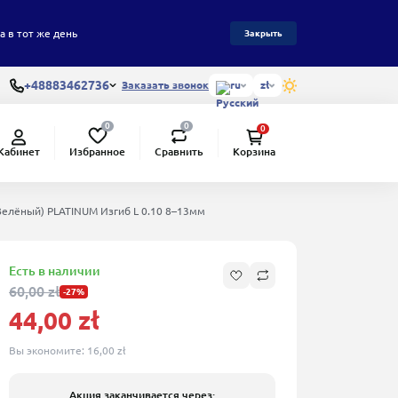
а в тот же день
Закрыть
+48883462736
Заказать звонок
ru
zł
0
0
0
Избранное
Сравнить
Кабинет
Корзина
елёный) PLATINUM Изгиб L 0.10 8–13мм
Есть в наличии
60,00 zł
-27%
44,00 zł
Вы экономите:
16,00 zł
Акция заканчивается через: