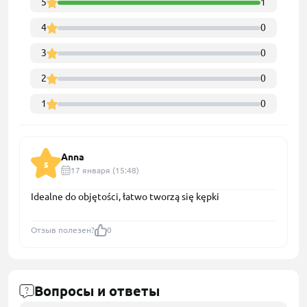
5
1
4
0
3
0
2
0
1
0
Anna
5
17 января (15:48)
Idealne do objętości, łatwo tworzą się kępki
Отзыв полезен?
0
Вопросы и ответы