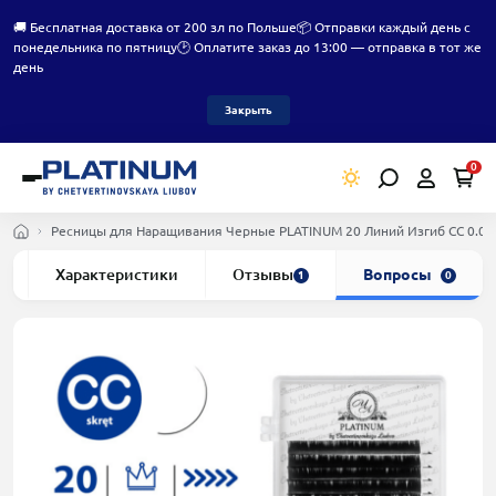
🚚 Бесплатная доставка от 200 зл по Польше
📦 Отправки каждый день с
понедельника по пятницу
🕑 Оплатите заказ до 13:00 — отправка в тот же
день
Закрыть
0
Ресницы для Наращивания Черные PLATINUM 20 Линий Изгиб СC 0.0
е
Характеристики
Отзывы
Вопросы
1
0