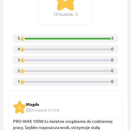
Отзывов: 3
5
3
4
0
3
0
2
0
1
0
Magda
5
30 апреля (11:54)
PRO-WAX 100W to świetne urządzenie do codziennej
pracy. Szybko rozpuszcza wosk, utrzymuje stałą