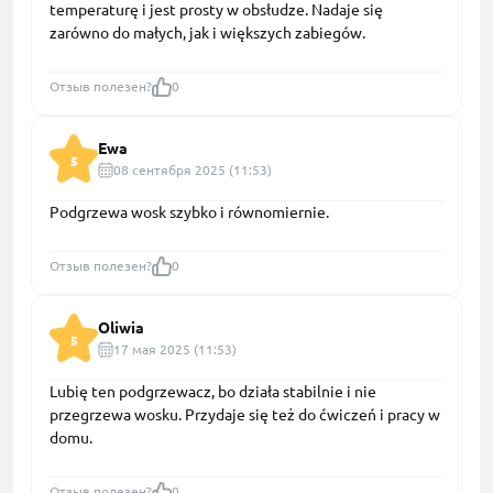
temperaturę i jest prosty w obsłudze. Nadaje się
zarówno do małych, jak i większych zabiegów.
Отзыв полезен?
0
Ewa
5
08 сентября 2025 (11:53)
Podgrzewa wosk szybko i równomiernie.
Отзыв полезен?
0
Oliwia
5
17 мая 2025 (11:53)
Lubię ten podgrzewacz, bo działa stabilnie i nie
przegrzewa wosku. Przydaje się też do ćwiczeń i pracy w
domu.
Отзыв полезен?
0