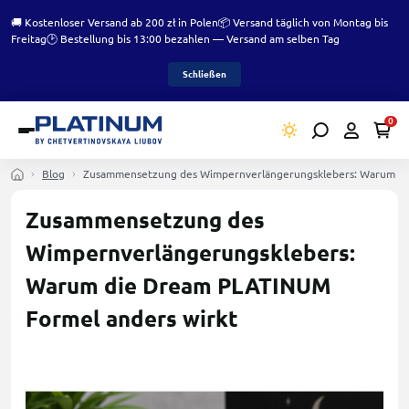
🚚 Kostenloser Versand ab 200 zł in Polen
📦 Versand täglich von Montag bis
Freitag
🕑 Bestellung bis 13:00 bezahlen — Versand am selben Tag
Schließen
0
Blog
Zusammensetzung des Wimpernverlängerungsklebers: Warum di
Zusammensetzung des
Wimpernverlängerungsklebers:
Warum die Dream PLATINUM
Formel anders wirkt