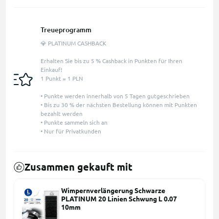
Treueprogramm
💎 PLATINUM CASHBACK
Erhalten Sie bis zu 5 % Cashback in Punkten für Ihren
Einkauf!
1 Punkt = 1 PLN
• Punkte werden innerhalb von 5 Tagen gutgeschrieben
• Bis zu 30 % der nächsten Bestellung können mit Punkten
bezahlt werden
• Punkte sammeln sich an
• Nur für Privatkunden
Zusammen gekauft mit
Wimpernverlängerung Schwarze
PLATINUM 20 Linien Schwung L 0.07
10mm