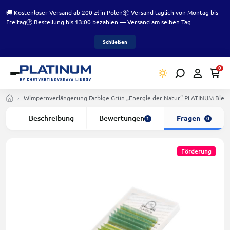
🚚 Kostenloser Versand ab 200 zł in Polen
📦 Versand täglich von Montag bis
Freitag
🕑 Bestellung bis 13:00 bezahlen — Versand am selben Tag
Schließen
0
Wimpernverlängerung Farbige Grün „Energie der Natur“ PLATINUM Bie
kt
Beschreibung
Bewertungen
Fragen
1
0
Förderung