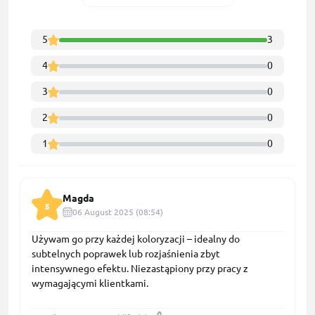
5
3
4
0
3
0
2
0
1
0
Magda
5
06 August 2025 (08:54)
Używam go przy każdej koloryzacji – idealny do
subtelnych poprawek lub rozjaśnienia zbyt
intensywnego efektu. Niezastąpiony przy pracy z
wymagającymi klientkami.