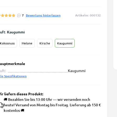
7
Bewertung hinterlassen
Artikelnr. 000132
uft: Kaugummi
Kokosnuss
Melone
Kirsche
Kaugummi
auptmerkmale
uft:
Kaugummi
lle Spezifikationen
ir liefern dieses Produkt:
🚚 Bezahlen Sie bis 13:00 Uhr — wir versenden noch
heute! Versand von Montag bis Freitag. Lieferung ab 150 €
kostenlos 🚚