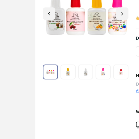
D
H
D
A
W