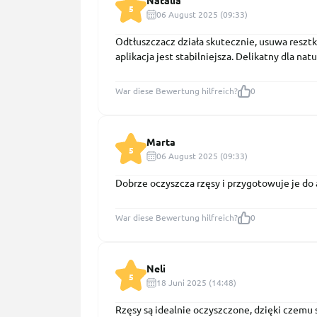
Natalia
5
06 August 2025 (09:33)
Odtłuszczacz działa skutecznie, usuwa resztki
aplikacja jest stabilniejsza. Delikatny dla nat
War diese Bewertung hilfreich?
0
Marta
5
06 August 2025 (09:33)
Dobrze oczyszcza rzęsy i przygotowuje je do a
War diese Bewertung hilfreich?
0
Neli
5
18 Juni 2025 (14:48)
Rzęsy są idealnie oczyszczone, dzięki czemu s