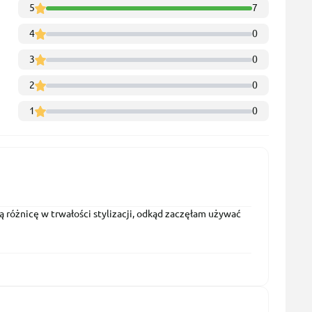
5
7
4
0
3
0
2
0
1
0
ą różnicę w trwałości stylizacji, odkąd zaczęłam używać