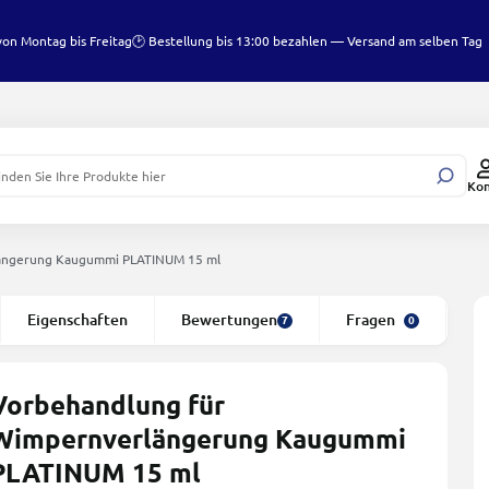
von Montag bis Freitag
🕑 Bestellung bis 13:00 bezahlen — Versand am selben Tag
Ko
längerung Kaugummi PLATINUM 15 ml
Eigenschaften
Bewertungen
Fragen
E
7
0
Vorbehandlung für
Wimpernverlängerung Kaugummi
PLATINUM 15 ml