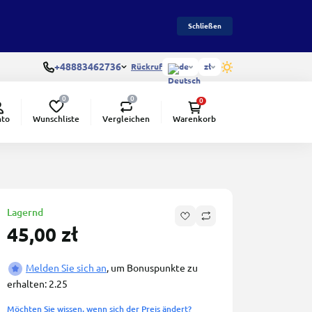
Schließen
+48883462736
Rückruf
de
zł
0
0
0
Wunschliste
Vergleichen
nto
Warenkorb
mpfohlen
Lagernd
45,00 zł
Melden Sie sich an
, um Bonuspunkte zu
erhalten: 2.25
Möchten Sie wissen, wenn sich der Preis ändert?