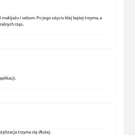
 makijażu i sebum. Po jego użyciu klej lepiej trzyma, a
uralnych rzęs.
plikacji.
tylizacja trzyma się dłużej.