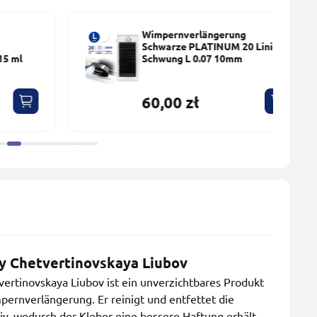
Wimpernverlängerung
Schwarze PLATINUM 20 Linien
Schwung L 0.07 10mm
60,00 zł
 Chetvertinovskaya Liubov
rtinovskaya Liubov ist ein unverzichtbares Produkt
ernverlängerung. Er reinigt und entfettet die
iv, wodurch der Kleber eine bessere Haftung erhält