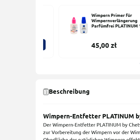
für
Wimpern Primer für
erung
Wimpernverlängerung
INUM 15 ml
Parfümfrei PLATINUM 15 ml
45,00 zł
Beschreibung
Wimpern-Entfetter PLATINUM by
Der Wimpern-Entfetter PLATINUM by Chetve
zur Vorbereitung der Wimpern vor der Wimp
Oberfläche der natürlichen Wimpern effekt