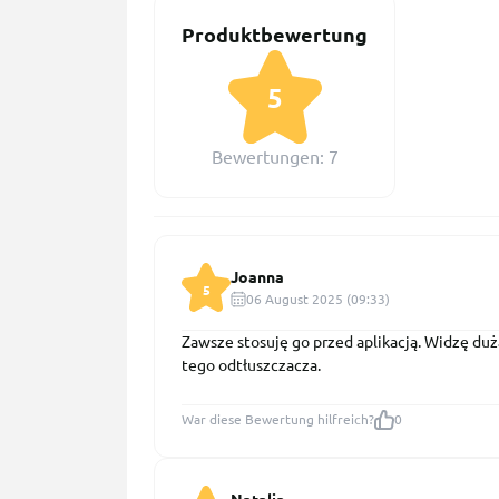
Produktbewertung
5
Bewertungen: 7
Joanna
5
06 August 2025 (09:33)
Zawsze stosuję go przed aplikacją. Widzę duż
tego odtłuszczacza.
War diese Bewertung hilfreich?
0