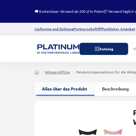
🚚 Kostenloser Versand ab 200 zł in Polen
📦 Versand täglich 
Lieferung und Zahlung
Partnerschaft
Öffentliches Angebot
Katalog
Wimpernlifting
Panda Kompensatoren für die Wim
Alles über das Produkt
Beschreibung