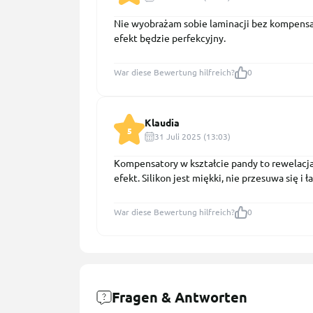
Nie wyobrażam sobie laminacji bez kompensat
efekt będzie perfekcyjny.
War diese Bewertung hilfreich?
0
Klaudia
5
31 Juli 2025 (13:03)
Kompensatory w kształcie pandy to rewelacja!
efekt. Silikon jest miękki, nie przesuwa się 
War diese Bewertung hilfreich?
0
Fragen & Antworten