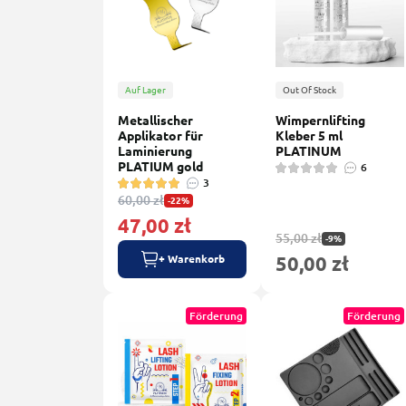
Auf Lager
Out Of Stock
Metallischer
Wimpernlifting
Applikator für
Kleber 5 ml
Laminierung
PLATINUM
PLATIUM gold
6
3
60,00 zł
-22%
47,00 zł
55,00 zł
-9%
50,00 zł
+ Warenkorb
Förderung
Förderung