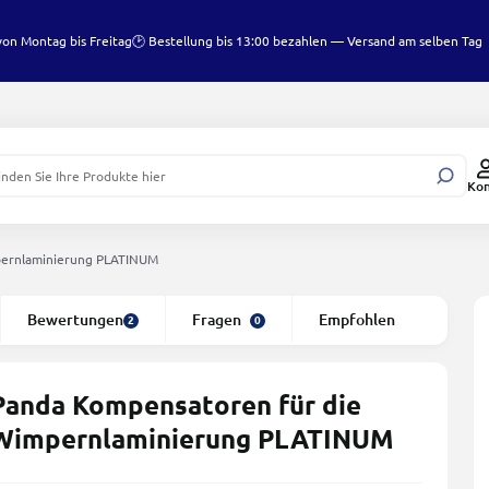
von Montag bis Freitag
🕑 Bestellung bis 13:00 bezahlen — Versand am selben Tag
Ko
pernlaminierung PLATINUM
Bewertungen
Fragen
Empfohlen
2
0
Panda Kompensatoren für die
Wimpernlaminierung PLATINUM