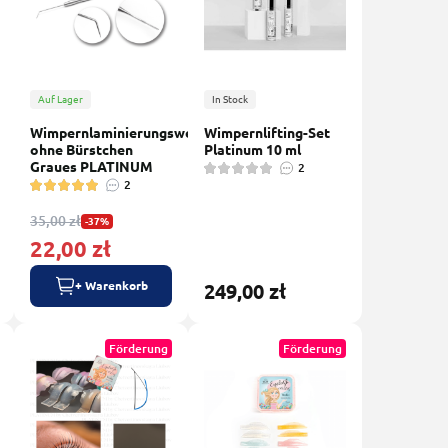
Auf Lager
In Stock
Wimpernlaminierungswerkzeug
Wimpernlifting-Set
ohne Bürstchen
Platinum 10 ml
Graues PLATINUM
2
2
35,00 zł
-37%
22,00 zł
+ Warenkorb
249,00 zł
Förderung
Förderung