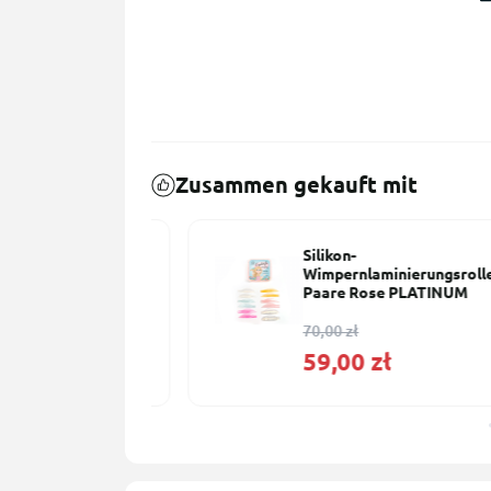
Zusammen gekauft mit
für
Silikon-
erung
Wimpernlaminierungsrollen 6
INUM 15 ml
Paare Rose PLATINUM
70,00 zł
59,00 zł