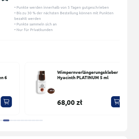
• Punkte werden innerhalb von 5 Tagen gutgeschrieben
• Bis zu 30 % der nächsten Bestellung können mit Punkten
bezahlt werden
• Punkte sammeln sich an
• Nur für Privatkunden
Wimpernverlängerungskleber
Hyacinth PLATINUM 5 ml
68,00 zł