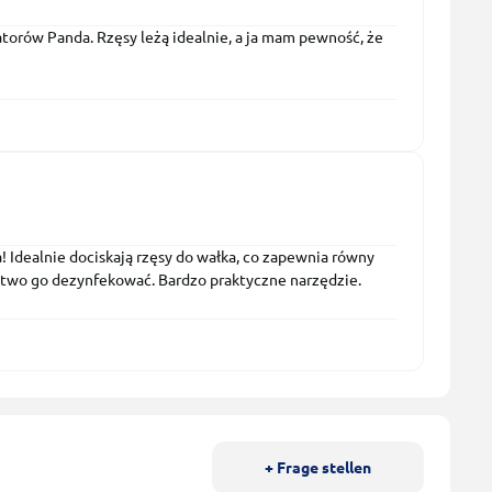
orów Panda. Rzęsy leżą idealnie, a ja mam pewność, że
 Idealnie dociskają rzęsy do wałka, co zapewnia równy
i łatwo go dezynfekować. Bardzo praktyczne narzędzie.
+ Frage stellen