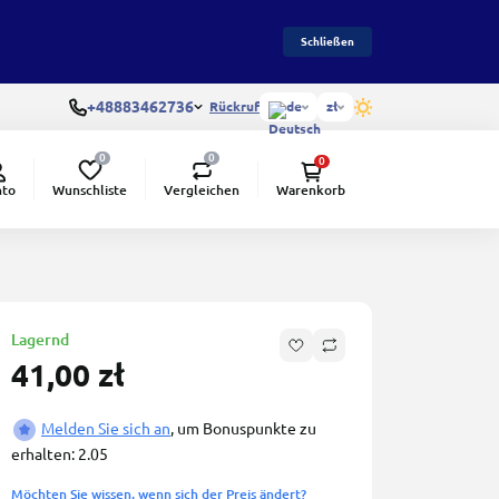
Schließen
+48883462736
Rückruf
de
zł
0
0
0
Wunschliste
Vergleichen
nto
Warenkorb
Lagernd
41,00 zł
Melden Sie sich an
, um Bonuspunkte zu
erhalten: 2.05
Möchten Sie wissen, wenn sich der Preis ändert?