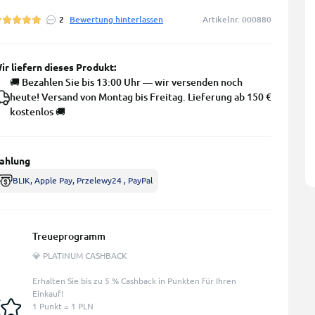
2
Bewertung hinterlassen
Artikelnr. 000880
ir liefern dieses Produkt:
🚚 Bezahlen Sie bis 13:00 Uhr — wir versenden noch
heute! Versand von Montag bis Freitag. Lieferung ab 150 €
kostenlos 🚚
ahlung
BLIK, Apple Pay, Przelewy24 , PayPal
Treueprogramm
💎 PLATINUM CASHBACK
Erhalten Sie bis zu 5 % Cashback in Punkten für Ihren
Einkauf!
1 Punkt = 1 PLN