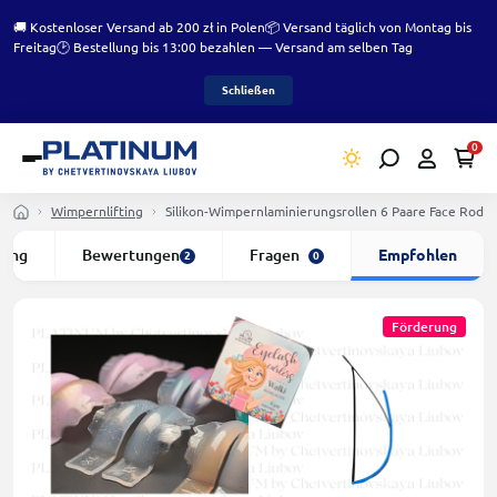
🚚 Kostenloser Versand ab 200 zł in Polen
📦 Versand täglich von Montag bis
Freitag
🕑 Bestellung bis 13:00 bezahlen — Versand am selben Tag
Schließen
0
Wimpernlifting
Silikon-Wimpernlaminierungsrollen 6 Paare Face Rod
bung
Bewertungen
Fragen
Empfohlen
2
0
Förderung