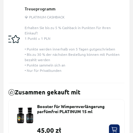
Treueprogramm
💎 PLATINUM CASHBACK
Erhalten Sie bis zu 5 % Cashback in Punkten für Ihren
Einkauf!
1 Punkt = 1 PLN
• Punkte werden innerhalb von 5 Tagen gutgeschrieben
• Bis zu 30 % der nächsten Bestellung können mit Punkten
bezahlt werden
• Punkte sammeln sich an
• Nur für Privatkunden
Zusammen gekauft mit
Booster für Wimpernverlängerung
parfümfrei PLATINUM 15 ml
45,00 zł