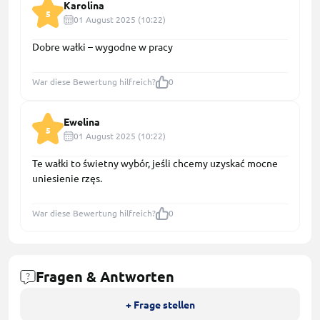
Karolina
5
01 August 2025 (10:22)
Dobre wałki – wygodne w pracy
War diese Bewertung hilfreich?
0
Ewelina
5
01 August 2025 (10:22)
Te wałki to świetny wybór, jeśli chcemy uzyskać mocne
uniesienie rzęs.
War diese Bewertung hilfreich?
0
Fragen & Antworten
+ Frage stellen