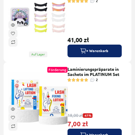
2
41,00 zł
+ Warenkorb
Auf Lager
Laminierungspräparate in
Förderung
Sachets im PLATINUM Set
2
18,00 zł
-61%
7,00 zł
+ Warenkorb