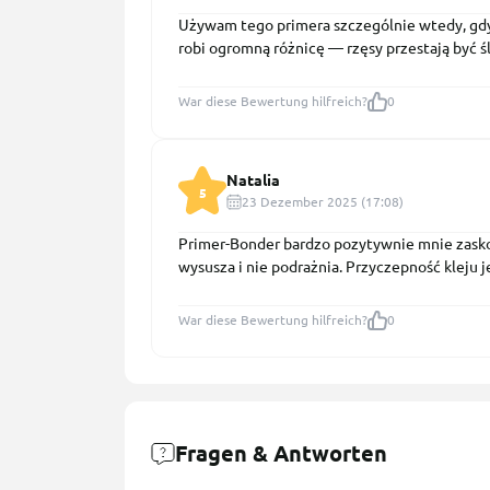
Używam tego primera szczególnie wtedy, gdy
robi ogromną różnicę — rzęsy przestają być ślis
War diese Bewertung hilfreich?
0
Natalia
5
23 Dezember 2025 (17:08)
Primer-Bonder bardzo pozytywnie mnie zaskoc
wysusza i nie podrażnia. Przyczepność kleju jes
War diese Bewertung hilfreich?
0
Fragen & Antworten