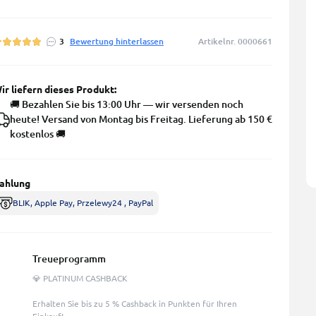
3
Bewertung hinterlassen
Artikelnr. 0000661
ir liefern dieses Produkt:
🚚 Bezahlen Sie bis 13:00 Uhr — wir versenden noch
heute! Versand von Montag bis Freitag. Lieferung ab 150 €
kostenlos 🚚
ahlung
BLIK, Apple Pay, Przelewy24 , PayPal
Treueprogramm
💎 PLATINUM CASHBACK
Erhalten Sie bis zu 5 % Cashback in Punkten für Ihren