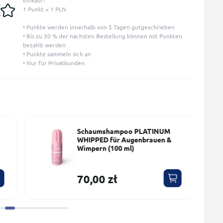
Einkauf!
1 Punkt = 1 PLN
• Punkte werden innerhalb von 5 Tagen gutgeschrieben
• Bis zu 30 % der nächsten Bestellung können mit Punkten
bezahlt werden
• Punkte sammeln sich an
• Nur für Privatkunden
Schaumshampoo PLATINUM
WHIPPED für Augenbrauen &
Wimpern (100 ml)
70,00 zł