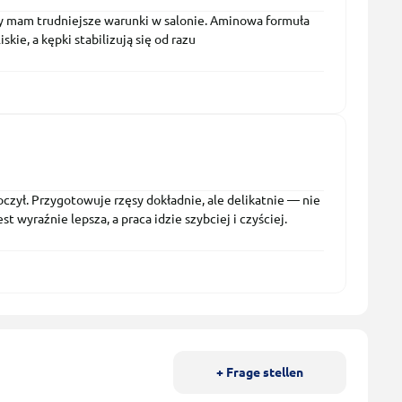
 mam trudniejsze warunki w salonie. Aminowa formuła
kie, a kępki stabilizują się od razu
zył. Przygotowuje rzęsy dokładnie, ale delikatnie — nie
t wyraźnie lepsza, a praca idzie szybciej i czyściej.
+ Frage stellen