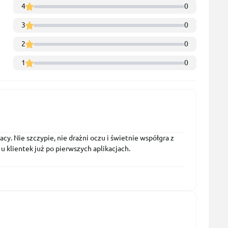
4
0
3
0
2
0
1
0
y. Nie szczypie, nie drażni oczu i świetnie współgra z
u klientek już po pierwszych aplikacjach.