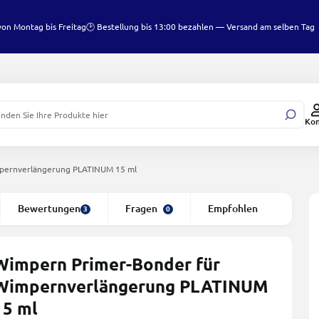
von Montag bis Freitag
🕑 Bestellung bis 13:00 bezahlen — Versand am selben Tag
Ko
pernverlängerung PLATINUM 15 ml
Bewertungen
Fragen
Empfohlen
3
0
Wimpern Primer-Bonder für
Wimpernverlängerung PLATINUM
15 ml