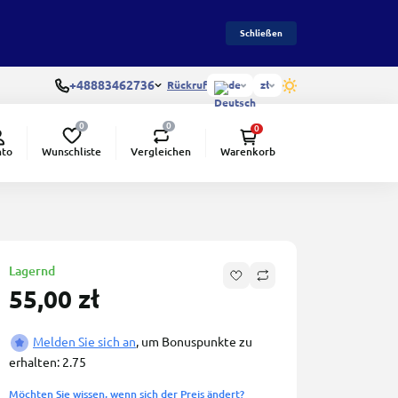
Schließen
+48883462736
Rückruf
de
zł
0
0
0
Wunschliste
Vergleichen
nto
Warenkorb
Lagernd
55,00 zł
Melden Sie sich an
, um Bonuspunkte zu
erhalten: 2.75
Möchten Sie wissen, wenn sich der Preis ändert?