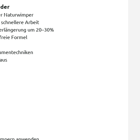
nder
der Naturwimper
 schnellere Arbeit
nverlängerung um 20–30%
freie Formel
lumentechniken
 aus
Wimpern anwenden