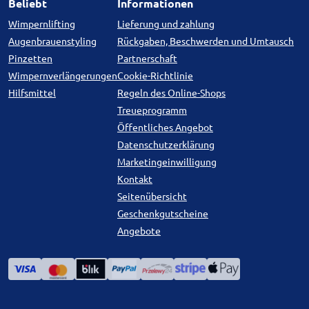
Beliebt
Informationen
Wimpernlifting
Lieferung und zahlung
Augenbrauenstyling
Rückgaben, Beschwerden und Umtausch
Pinzetten
Partnerschaft
Wimpernverlängerungen
Cookie-Richtlinie
Hilfsmittel
Regeln des Online-Shops
Treueprogramm
Öffentliches Angebot
Datenschutzerklärung
Marketingeinwilligung
Kontakt
Seitenübersicht
Geschenkgutscheine
Angebote