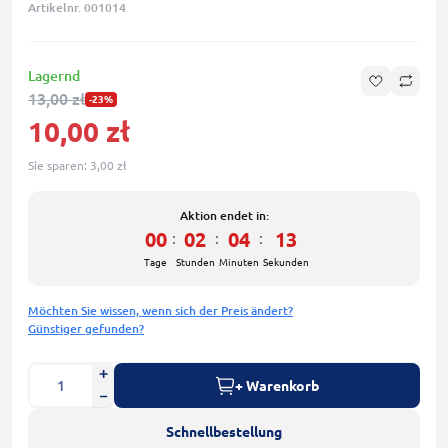
Artikelnr. 001014
Lagernd
13,00 zł
-23%
10,00 zł
Sie sparen:
3,00 zł
Aktion endet in:
00
02
04
13
:
:
:
Tage
Stunden
Minuten
Sekunden
Möchten Sie wissen, wenn sich der Preis ändert?
Günstiger gefunden?
+ Warenkorb
Schnellbestellung