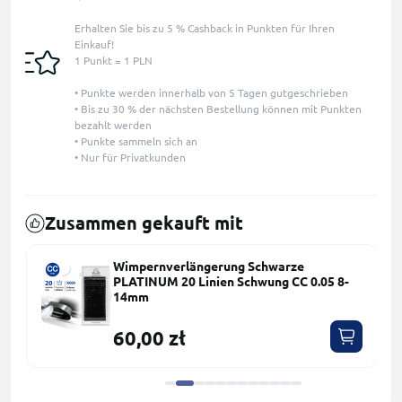
Erhalten Sie bis zu 5 % Cashback in Punkten für Ihren
Einkauf!
1 Punkt = 1 PLN
• Punkte werden innerhalb von 5 Tagen gutgeschrieben
• Bis zu 30 % der nächsten Bestellung können mit Punkten
bezahlt werden
• Punkte sammeln sich an
• Nur für Privatkunden
Zusammen gekauft mit
Wimpernverlängerung Schwarze
PLATINUM 20 Linien Schwung СС 0.05 8-
14mm
60,00 zł