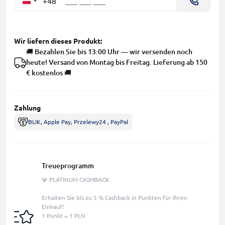
+48
Wir liefern dieses Produkt:
🚚 Bezahlen Sie bis 13:00 Uhr — wir versenden noch
heute! Versand von Montag bis Freitag. Lieferung ab 150
€ kostenlos 🚚
Zahlung
BLIK, Apple Pay, Przelewy24 , PayPal
Treueprogramm
💎 PLATINUM CASHBACK
Erhalten Sie bis zu 5 % Cashback in Punkten für Ihren
Einkauf!
1 Punkt = 1 PLN