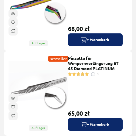
68,00 zł
+ Warenkorb
Auf Lager
Pinzette für
Bestseller
Wimpernverlängerung ET
45 Diamond PLATINUM
3
65,00 zł
+ Warenkorb
Auf Lager