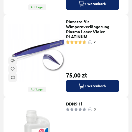
+ Warenkorb
Auf Lager
Pinzette für
Wimpernverlängerung
Plasma Laser Violet
PLATINUM
2
75,00 zł
+ Warenkorb
Auf Lager
DDN9 1l
0