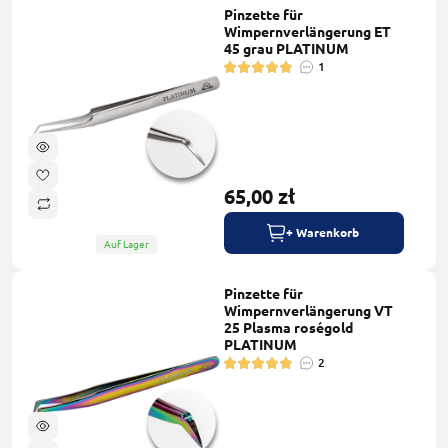
Pinzette für
Wimpernverlängerung ET
45 grau PLATINUM
1
65,00 zł
+ Warenkorb
Auf Lager
Pinzette für
Wimpernverlängerung VT
25 Plasma roségold
PLATINUM
2