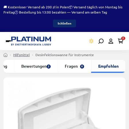
🚚 Kostenloser Versand ab 200 zł in Polen
📦 Versand täglich von Montag bis
Freitag
🕑 Bestellung bis 13:00 bezahlen — Versand am selben Tag
Schließen
0
Hilfsmittel
Desinfektionswanne für Instrumente
bung
Bewertungen
Fragen
Empfohlen
2
0