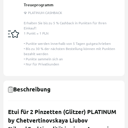
Treueprogramm
💎 PLATINUM CASHBACK
Erhalten Sie bis zu 5 % Cashback in Punkten für Ihren
Einkauf!
1 Punkt = 1 PLN
• Punkte werden innerhalb von 5 Tagen gutgeschrieben
• Bis zu 30 % der nächsten Bestellung können mit Punkten
bezahlt werden
• Punkte sammeln sich an
• Nur für Privatkunden
Beschreibung
Etui für 2 Pinzetten (Glitzer) PLATINUM
by Chetvertinovskaya Liubov