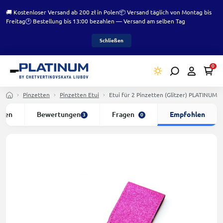
🚚 Kostenloser Versand ab 200 zł in Polen
📦 Versand täglich von Montag bis
Freitag
🕑 Bestellung bis 13:00 bezahlen — Versand am selben Tag
Schließen
0
Pinzetten
Pinzetten Etui
Etui für 2 Pinzetten (Glitzer) PLATINUM vi
ften
Bewertungen
Fragen
Empfohlen
3
0