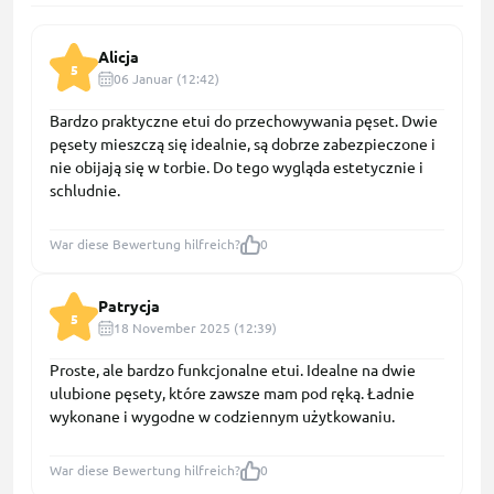
Alicja
5
06 Januar (12:42)
Bardzo praktyczne etui do przechowywania pęset. Dwie
pęsety mieszczą się idealnie, są dobrze zabezpieczone i
nie obijają się w torbie. Do tego wygląda estetycznie i
schludnie.
War diese Bewertung hilfreich?
0
Patrycja
5
18 November 2025 (12:39)
Proste, ale bardzo funkcjonalne etui. Idealne na dwie
ulubione pęsety, które zawsze mam pod ręką. Ładnie
wykonane i wygodne w codziennym użytkowaniu.
War diese Bewertung hilfreich?
0