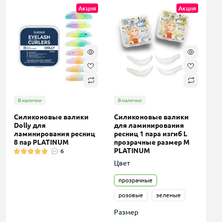
Акция
Акция
В наличии
В наличии
Силиконовые валики
Силиконовые валики
Dolly для
для ламинирования
ламинирования ресниц
ресниц 1 пара изгиб L
8 пар PLATINUM
прозрачные размер M
PLATINUM
6
Цвет
прозрачные
розовые
зеленые
Размер