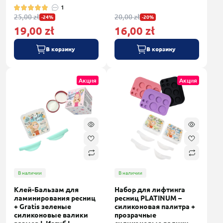
1
25,00 zł
20,00 zł
-24%
-20%
19,00 zł
16,00 zł
В корзину
В корзину
Акция
Акция
В наличии
В наличии
Клей-Бальзам для
Набор для лифтинга
ламинирования ресниц
ресниц PLATINUM –
+ Gratis зеленые
силиконовая палитра +
силиконовые валики
прозрачные