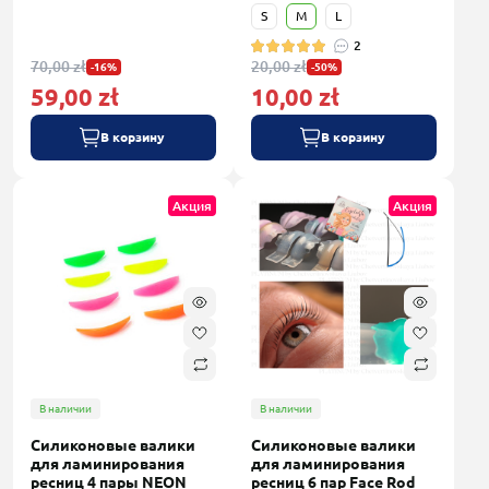
S
M
L
2
70,00 zł
20,00 zł
-16%
-50%
59,00 zł
10,00 zł
В корзину
В корзину
Акция
Акция
В наличии
В наличии
Силиконовые валики
Силиконовые валики
для ламинирования
для ламинирования
ресниц 4 пары NEON
ресниц 6 пар Face Rod