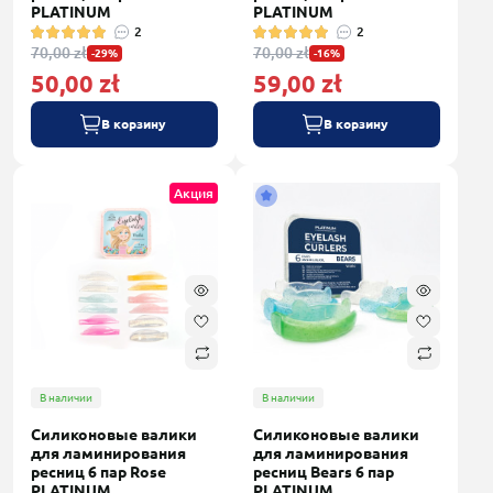
PLATINUM
PLATINUM
2
2
70,00 zł
70,00 zł
-29%
-16%
50,00 zł
59,00 zł
В корзину
В корзину
Акция
В наличии
В наличии
Силиконовые валики
Силиконовые валики
для ламинирования
для ламинирования
ресниц 6 пар Rose
ресниц Bears 6 пар
PLATINUM
PLATINUM