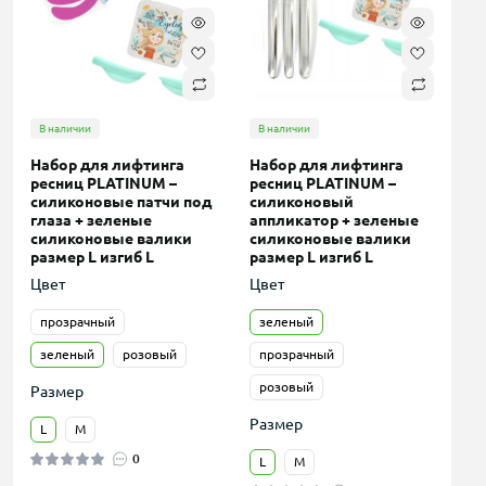
В наличии
В наличии
Набор для лифтинга
Набор для лифтинга
ресниц PLATINUM –
ресниц PLATINUM –
силиконовые патчи под
силиконовый
глаза + зеленые
аппликатор + зеленые
силиконовые валики
силиконовые валики
размер L изгиб L
размер L изгиб L
Цвет
Цвет
прозрачный
зеленый
зеленый
розовый
прозрачный
розовый
Размер
Размер
L
M
0
L
M