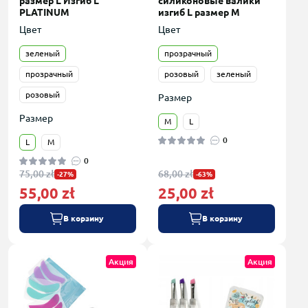
размер L Изгиб L
силиконовые валики
PLATINUM
изгиб L размер M
Цвет
Цвет
зеленый
прозрачный
прозрачный
розовый
зеленый
розовый
Размер
Размер
M
L
0
L
M
0
75,00 zł
68,00 zł
-27%
-63%
55,00 zł
25,00 zł
В корзину
В корзину
Акция
Акция