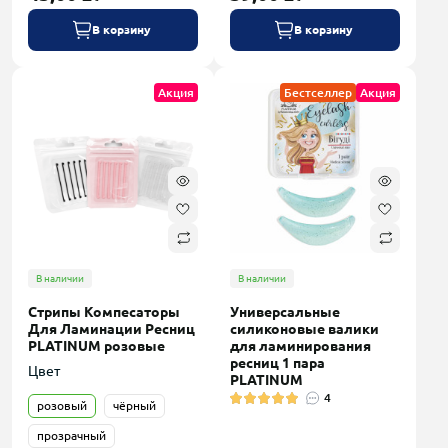
В корзину
В корзину
Акция
Бестселлер
Акция
В наличии
В наличии
Стрипы Компесаторы
Универсальные
Для Ламинации Ресниц
силиконовые валики
PLATINUM розовые
для ламинирования
ресниц 1 пара
Цвет
PLATINUM
4
розовый
чёрный
прозрачный