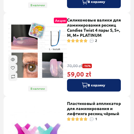
В корзину
В наличии
Силиконовые валики для
Акция
ламинирования ресниц
Candies Twist 4 пары S, S+,
M, M+ PLATINUM
2
70,00 zł
-16%
59,00 zł
В корзину
В наличии
Пластиковый аппликатор
для ламинирования и
лифтинга ресниц чёрный
1