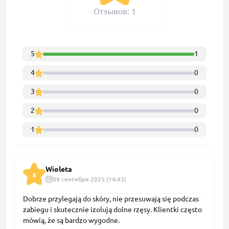
Отзывов: 1
5
1
4
0
3
0
2
0
1
0
Wioleta
5
09 сентября 2025 (14:43)
Dobrze przylegają do skóry, nie przesuwają się podczas
zabiegu i skutecznie izolują dolne rzęsy. Klientki często
mówią, że są bardzo wygodne.