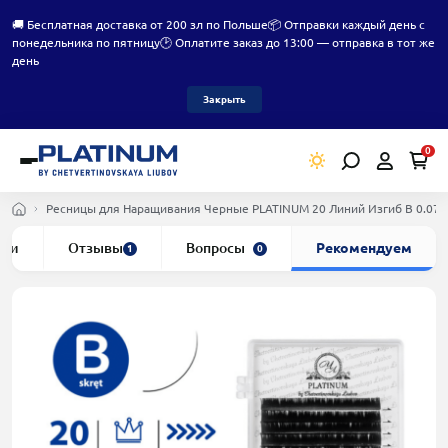
🚚 Бесплатная доставка от 200 зл по Польше
📦 Отправки каждый день с
понедельника по пятницу
🕑 Оплатите заказ до 13:00 — отправка в тот же
день
Закрыть
0
Ресницы для Наращивания Черные PLATINUM 20 Линий Изгиб B 0.07
ики
Отзывы
Вопросы
Рекомендуем
1
0