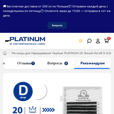
🚚 Бесплатная доставка от 200 зл по Польше
📦 Отправки каждый день с
понедельника по пятницу
🕑 Оплатите заказ до 13:00 — отправка в тот же
день
Закрыть
0
Ресницы для Наращивания Черные PLATINUM 20 Линий Изгиб D 0.08
ики
Отзывы
Вопросы
Рекомендуем
1
0