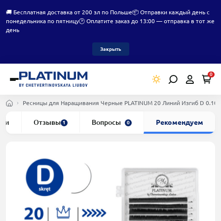
🚚 Бесплатная доставка от 200 зл по Польше
📦 Отправки каждый день с
понедельника по пятницу
🕑 Оплатите заказ до 13:00 — отправка в тот же
день
Закрыть
0
Ресницы для Наращивания Черные PLATINUM 20 Линий Изгиб D 0.10
ики
Отзывы
Вопросы
Рекомендуем
1
0