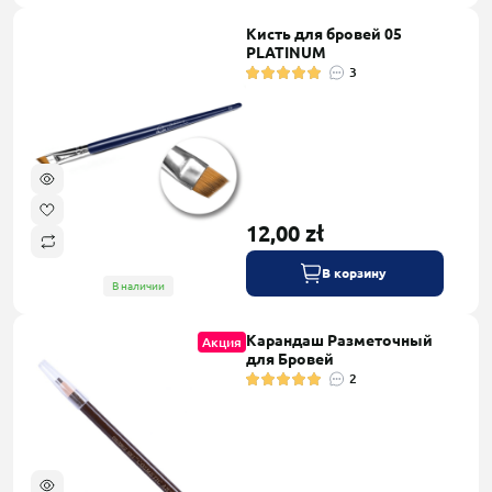
Кисть для бровей 05
PLATINUM
3
12,00 zł
В корзину
В наличии
Карандаш Разметочный
Акция
для Бровей
2