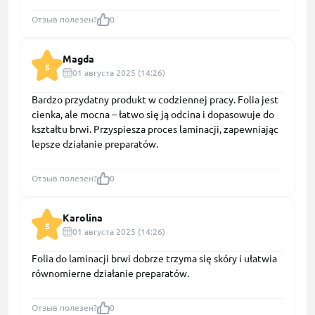
Отзыв полезен?
0
Magda
5
01 августа 2025 (14:26)
Bardzo przydatny produkt w codziennej pracy. Folia jest
cienka, ale mocna – łatwo się ją odcina i dopasowuje do
kształtu brwi. Przyspiesza proces laminacji, zapewniając
lepsze działanie preparatów.
Отзыв полезен?
0
Karolina
5
01 августа 2025 (14:26)
Folia do laminacji brwi dobrze trzyma się skóry i ułatwia
równomierne działanie preparatów.
Отзыв полезен?
0