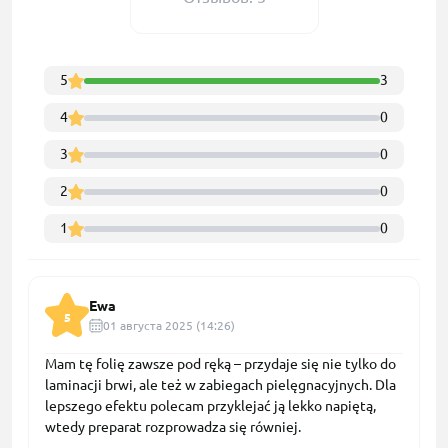
5
3
4
0
3
0
2
0
1
0
Ewa
5
01 августа 2025 (14:26)
Mam tę folię zawsze pod ręką – przydaje się nie tylko do
laminacji brwi, ale też w zabiegach pielęgnacyjnych. Dla
lepszego efektu polecam przyklejać ją lekko napiętą,
wtedy preparat rozprowadza się równiej.