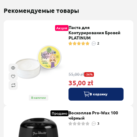
Рекомендуемые товары
Паста для
Акция
Контурирования Бровей
PLATINUM
2
55,00 zł
-36%
35,00 zł
В корзину
В наличии
Воскоплав Pro-Wax 100
Продано
чёрный
3