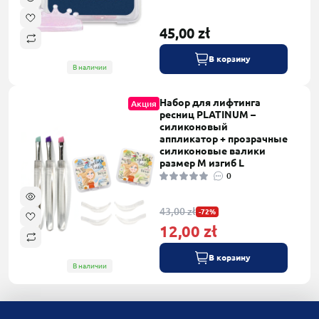
45,00 zł
В корзину
В наличии
Набор для лифтинга
Акция
ресниц PLATINUM –
силиконовый
аппликатор + прозрачные
силиконовые валики
размер M изгиб L
0
43,00 zł
-72%
12,00 zł
В корзину
В наличии