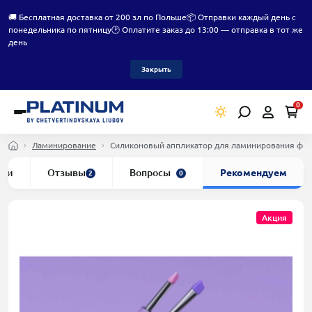
🚚 Бесплатная доставка от 200 зл по Польше
📦 Отправки каждый день с
понедельника по пятницу
🕑 Оплатите заказ до 13:00 — отправка в тот же
день
Закрыть
0
Ламинирование
Силиконовый аппликатор для ламинирования фи
ики
Отзывы
Вопросы
Рекомендуем
2
0
Акция