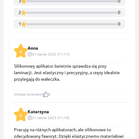
3
0
2
0
1
0
Anna
5
31 июля 2025 (11:11)
Silikonowy aplikator świetnie sprawdza się przy
laminacji. Jest elastyczny i precyzyjny, a rzęsy idealnie
przylegają do wałeczka.
Отзыв полезен?
0
Katarzyna
5
31 июля 2025 (11:10)
Pracuję na różnych aplikatorach, ale silikonowe to
zdecydowany faworyt. Dzięki elastycznemu materiałowi