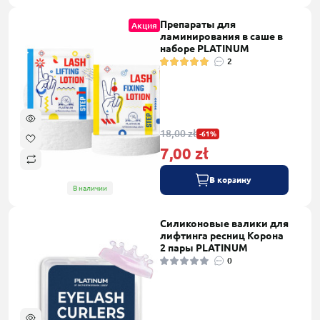
Препараты для
Акция
ламинирования в саше в
наборе PLATINUM
2
18,00 zł
-61%
7,00 zł
В корзину
В наличии
Силиконовые валики для
лифтинга ресниц Корона
2 пары PLATINUM
0