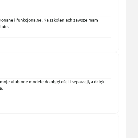
konane i funkcjonalne. Na szkoleniach zawsze mam
lnie.
 moje ulubione modele do objętości i separacji, a dzięki
a.