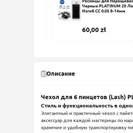
вер для
Ресницы для Наращивания
сниц Кокос
Черные PLATINUM 20 Линий
л
Изгиб CC 0.05 8-14мм
60,00 zł
Описание
Чехол для 6 пинцетов (Lash) P
Стиль и функциональность в одно
Элегантный и практичный чехол с пайе
аксессуар для каждой мастерицы по на
хранение и удобную транспортировку пи