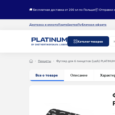
🚚 Бесплатная доставка от 200 зл по Польше
📦 Отправки 
Доставка и оплата
Партнёрство
Публичная оферта
Каталог товаров
Пинцеты
Футляр для 6 пинцетов (Lash) PLATINU
Все о товаре
Описание
Характе