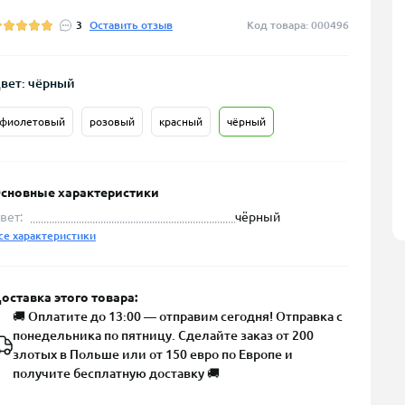
3
Оставить отзыв
Код товара: 000496
вет: чёрный
фиолетовый
розовый
красный
чёрный
сновные характеристики
вет:
чёрный
се характеристики
оставка этого товара:
🚚 Оплатите до 13:00 — отправим сегодня! Отправка с
понедельника по пятницу. Сделайте заказ от 200
злотых в Польше или от 150 евро по Европе и
получите бесплатную доставку 🚚