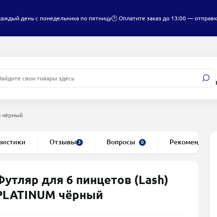
каждый день с понедельника по пятницу
🕑 Оплатите заказ до 13:00 — отправк
M чёрный
ристики
Отзывы
Вопросы
Рекомендуем
3
0
Футляр для 6 пинцетов (Lash)
PLATINUM чёрный