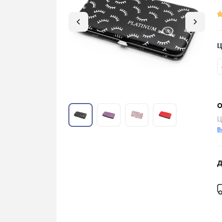
Ц
О
Ц
В
Д