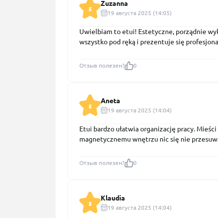
Zuzanna
5
19 августа 2025 (14:05)
Uwielbiam to etui! Estetyczne, porządnie wy
wszystko pod ręką i prezentuje się profesjona
Отзыв полезен?
0
Aneta
5
19 августа 2025 (14:04)
Etui bardzo ułatwia organizację pracy. Mieści
magnetycznemu wnętrzu nic się nie przesuw
Отзыв полезен?
0
Klaudia
5
19 августа 2025 (14:04)