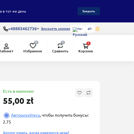
а в тот же день
Закрыть
+48883462736
Заказать звонок
ru
zł
0
0
0
Избранное
Сравнить
Кабинет
Корзина
Есть в наличии
55,00 zł
Авторизуйтесь
, чтобы получить бонусы:
2.75
Хотите узнать, когда изменится цена?