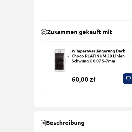
Zusammen gekauft mit
erung
Wimpernverlängerung Dark
UM 20 Linien
Choco PLATINUM 20 Linien
 8-14mm
Schwung С 0.07 5-7mm
60,00 zł
Beschreibung