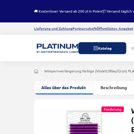
🚚 Kostenloser Versand ab 200 zł in Polen
📦 Versand täglich 
Lieferung und Zahlung
Partnerschaft
Öffentliches Angebot
Katalog
Wimpernverlängerung Farbige (Violett/Blau/Grün) P
Alles über das Produkt
Beschreibung
Förderung