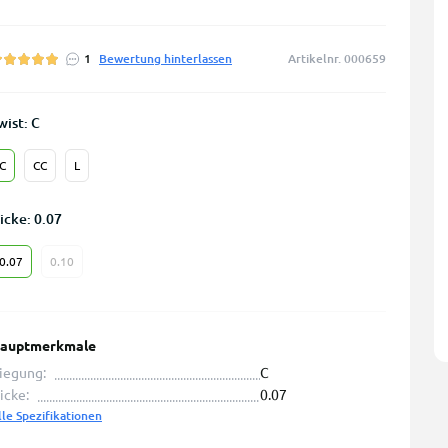
1
Bewertung hinterlassen
Artikelnr. 000659
wist: С
С
СС
L
icke: 0.07
0.07
0.10
auptmerkmale
iegung:
С
icke:
0.07
lle Spezifikationen