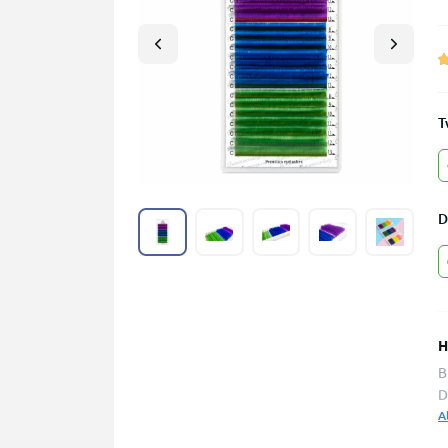
T
D
H
B
D
A