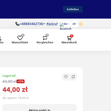
Schließen
+48883462736
Rückruf
de
zł
0
0
0
Wunschliste
Vergleichen
nto
Warenkorb
Lagernd
60,00 zł
-27%
44,00 zł
Sie sparen:
16,00 zł
Aktion endet in: