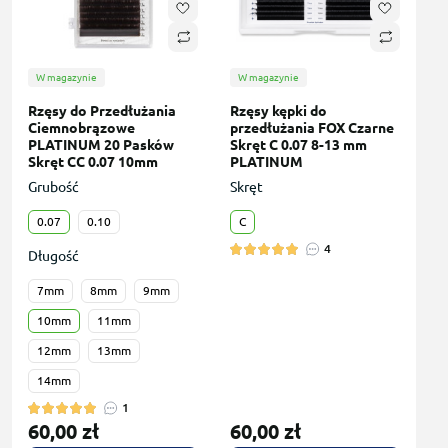
W magazynie
W magazynie
Rzęsy do Przedłużania
Rzęsy kępki do
Сiemnobrązowe
przedłużania FOX Czarne
PLATINUM 20 Pasków
Skręt C 0.07 8-13 mm
Skręt СС 0.07 10mm
PLATINUM
Grubość
Skręt
0.07
0.10
С
4
Długość
7mm
8mm
9mm
10mm
11mm
12mm
13mm
14mm
1
60,00 zł
60,00 zł