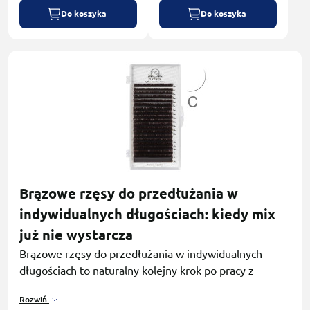
Do koszyka
Do koszyka
Brązowe rzęsy do przedłużania w
indywidualnych długościach: kiedy mix
już nie wystarcza
Brązowe rzęsy do przedłużania w indywidualnych
długościach to naturalny kolejny krok po pracy z
paletami MIX. Jeśli dopiero zaczynasz pracę z
Rozwiń
brązowymi rzęsami, zacznij od mixów - żeby