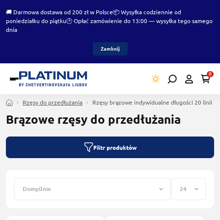
🚚 Darmowa dostawa od 200 zł w Polsce
📦 Wysyłka codziennie od
poniedziałku do piątku
🕑 Opłać zamówienie do 13:00 — wysyłka tego samego
dnia
Zamknij
0
Rzęsy do przedłużania
Rzęsy brązowe indywidualne długości 20 linii
Brązowe rzęsy do przedłużania
Filtr produktów