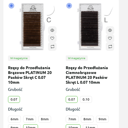
W magazynie
W magazynie
Rzęsy do Przedłużania
Rzęsy do Przedłużania
Brązowe PLATINUM 20
Сiemnobrązowe
Pasków Skręt C 0.07
PLATINUM 20 Pasków
10mm
Skręt L 0.07 10mm
Grubość
Grubość
0.07
0.07
0.10
Długość
Długość
6mm
7mm
8mm
7mm
8mm
9mm
9mm
10mm
10mm
11mm