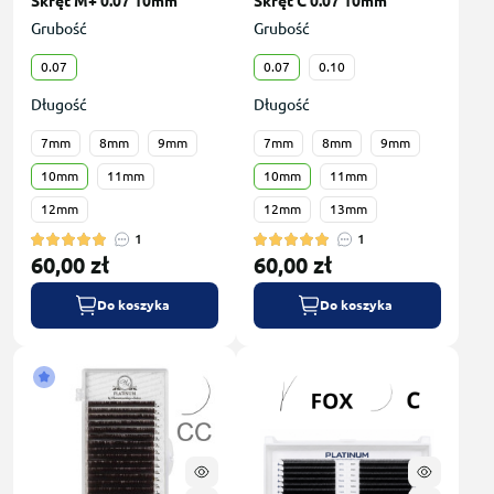
Skręt M+ 0.07 10mm
Skręt С 0.07 10mm
Grubość
Grubość
0.07
0.07
0.10
Długość
Długość
7mm
8mm
9mm
7mm
8mm
9mm
10mm
11mm
10mm
11mm
12mm
12mm
13mm
1
1
60,00 zł
60,00 zł
Do koszyka
Do koszyka