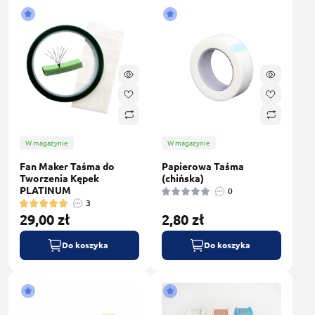
W magazynie
W magazynie
Fan Maker Taśma do
Papierowa Taśma
Tworzenia Kępek
(chińska)
PLATINUM
0
3
29,00 zł
2,80 zł
Do koszyka
Do koszyka