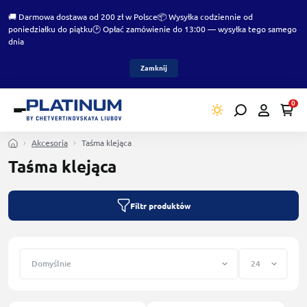
🚚 Darmowa dostawa od 200 zł w Polsce
📦 Wysyłka codziennie od
poniedziałku do piątku
🕑 Opłać zamówienie do 13:00 — wysyłka tego samego
dnia
Zamknij
0
Akcesoria
Taśma klejąca
Taśma klejąca
Filtr produktów