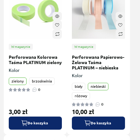
W magazynie
W magazynie
Perforowana Kolorowa
Perforowana Papierowo-
Taśma PLATINUM zielony
Żelowa Taśma
PLATINUM – niebieska
Kolor
Kolor
zielony
brzoskwinia
biały
niebieski
0
różowy
0
3,00 zł
10,00 zł
Do koszyka
Do koszyka