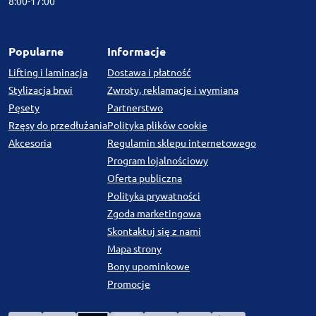
8:00-17:00
Popularne
Informacje
Lifting i laminacja
Dostawa i płatność
Stylizacja brwi
Zwroty, reklamacje i wymiana
Pęsety
Partnerstwo
Rzęsy do przedłużania
Polityka plików cookie
Akcesoria
Regulamin sklepu internetowego
Program lojalnościowy
Oferta publiczna
Polityka prywatności
Zgoda marketingowa
Skontaktuj się z nami
Mapa strony
Bony upominkowe
Promocje