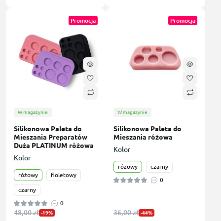
Promocja
Promocja
W magazynie
W magazynie
Silikonowa Paleta do
Silikonowa Paleta do
Mieszania Preparatów
Mieszania różowa
Duża PLATINUM różowa
Kolor
Kolor
różowy
czarny
różowy
fioletowy
0
czarny
0
48,00 zł
36,00 zł
-19%
-44%