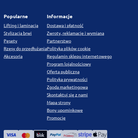
Popularne
Informacje
Lifting i laminacja
Dostawa i płatność
Stylizacja brwi
Zwroty, reklamacje i wymiana
Pęsety
Partnerstwo
Rzęsy do przedłużania
Polityka plików cookie
Akcesoria
Regulamin sklepu internetowego
Program lojalnościowy
Oferta publiczna
Polityka prywatności
Zgoda marketingowa
Skontaktuj się z nami
Mapa strony
Bony upominkowe
Promocje