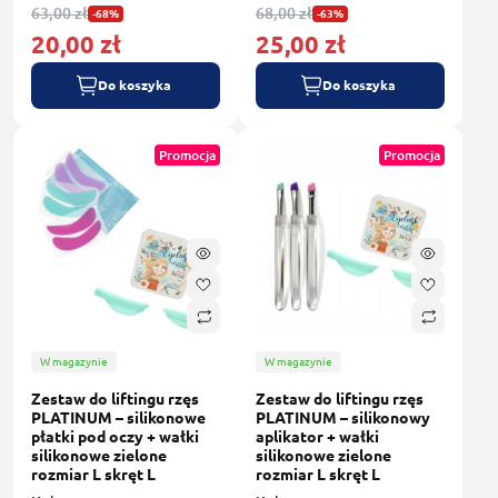
63,00 zł
68,00 zł
-68%
-63%
20,00 zł
25,00 zł
Do koszyka
Do koszyka
Promocja
Promocja
W magazynie
W magazynie
Zestaw do liftingu rzęs
Zestaw do liftingu rzęs
PLATINUM – silikonowe
PLATINUM – silikonowy
płatki pod oczy + wałki
aplikator + wałki
silikonowe zielone
silikonowe zielone
rozmiar L skręt L
rozmiar L skręt L