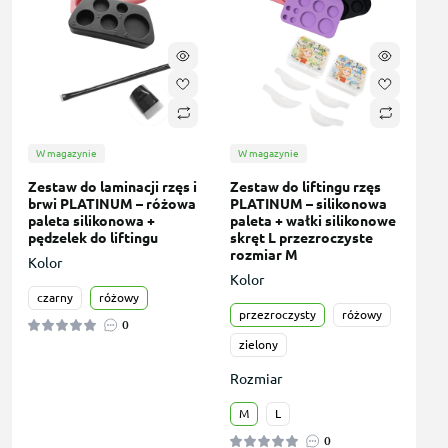
W magazynie
W magazynie
Zestaw do laminacji rzęs i
Zestaw do liftingu rzęs
brwi PLATINUM – różowa
PLATINUM – silikonowa
paleta silikonowa +
paleta + wałki silikonowe
pędzelek do liftingu
skręt L przezroczyste
rozmiar M
Kolor
Kolor
czarny
różowy
przezroczysty
różowy
0
zielony
Rozmiar
M
L
0