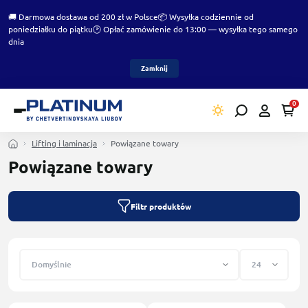
🚚 Darmowa dostawa od 200 zł w Polsce
📦 Wysyłka codziennie od
poniedziałku do piątku
🕑 Opłać zamówienie do 13:00 — wysyłka tego samego
dnia
Zamknij
0
Lifting i laminacja
Powiązane towary
Powiązane towary
Filtr produktów