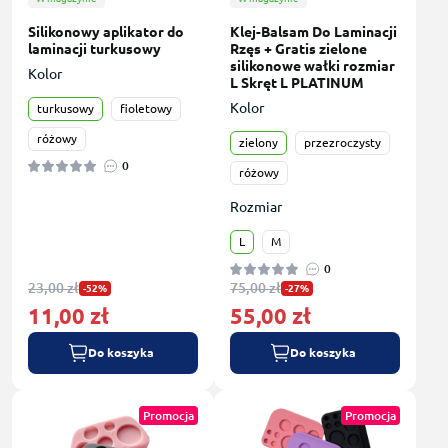
Silikonowy aplikator do
Klej-Balsam Do Laminacji
laminacji turkusowy
Rzęs + Gratis zielone
silikonowe wałki rozmiar
Kolor
L Skręt L PLATINUM
Kolor
turkusowy
fioletowy
różowy
zielony
przezroczysty
0
różowy
Rozmiar
L
M
0
23,00 zł
75,00 zł
-52%
-27%
11,00 zł
55,00 zł
Do koszyka
Do koszyka
Promocja
Promocja