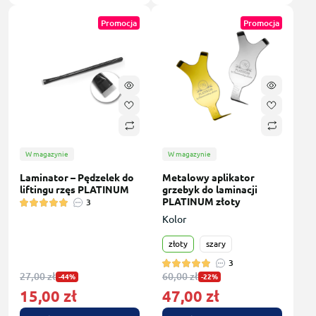
Promocja
Promocja
W magazynie
W magazynie
Laminator – Pędzelek do
Metalowy aplikator
liftingu rzęs PLATINUM
grzebyk do laminacji
PLATINUM złoty
3
Kolor
złoty
szary
3
27,00 zł
60,00 zł
-44%
-22%
15,00 zł
47,00 zł