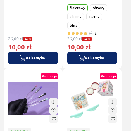
fioletowy
różowy
zielony
czarny
biały
2
26,00 zł
26,00 zł
-62%
-62%
10,00 zł
10,00 zł
Do koszyka
Do koszyka
Promocja
Promocja
W magazynie
W magazynie