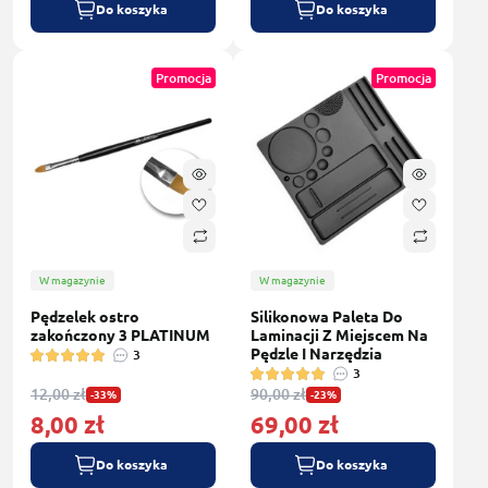
Do koszyka
Do koszyka
Promocja
Promocja
W magazynie
W magazynie
Pędzelek ostro
Silikonowa Paleta Do
zakończony 3 PLATINUM
Laminacji Z Miejscem Na
Pędzle I Narzędzia
3
3
12,00 zł
90,00 zł
-33%
-23%
8,00 zł
69,00 zł
Do koszyka
Do koszyka