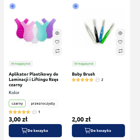
W magazynie
W magazynie
Aplikator Plastikowy do
Baby Brush
Laminacji i Liftingu Rzęs
2
czarny
Kolor
czarny
przezroczysty
1
3,00 zł
2,00 zł
Do koszyka
Do koszyka