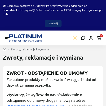
🚚 Darmowa dostawa od 200 zł w Polsce
📦 Wysyłka codziennie od
poniedziałku do piątku
🕑 Opłać zamówienie do 13:00 — wysyłka tego samego
dnia
Zamknij
0
Zwroty, reklamacje i wymiana
Zwroty, reklamacje i wymiana
ZWROT - ODSTĄPIENIE OD UMOWY
Zakupione produkty można zwrócić w ciągu 14 dni od
daty otrzymania przesyłki.
Wystarczy, że wyślesz do nas oświadczenie o
odstąpieniu od umowy drogą mailową na adres