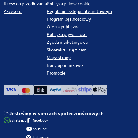
Rzęsy do przedłużania
Polityka plików cookie
Akcesoria
Regulamin sklepu internetowego
Program lojalnościowy
Oferta publiczna
Polityka prywatności
Zgoda marketingowa
Skontaktuj się z nami
Mapa strony
Bony upominkowe
Promocje
Jesteśmy w sieciach społecznościowych
Whatsapp
Facebook
Youtube
Instagram