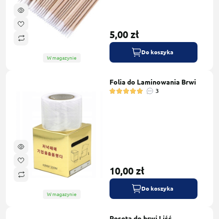
5,00 zł
Do koszyka
W magazynie
Folia do Laminowania Brwi
3
10,00 zł
Do koszyka
W magazynie
Pęseta do brwi Liść