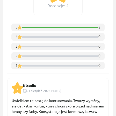
Recenzje: 2
5
2
4
0
3
0
2
0
1
0
Klaudia
5
01 sierpień 2025 (14:35)
Uwielbiam tę pastę do konturowania. Tworzy wyraźny,
ale delikatny kontur, który chroni skórę przed nadmiarem
henny czy farby. Konsystencja jest kremowa, łatwa w