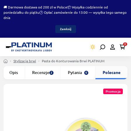
🚚 Darmowa dostawa od 200 zł w Polsce
📦 Wysyłka codziennie od
poniedziałku do piątku
🕑 Opłać zamówienie do 13:00 — wysyłka tego samego
dnia
Zamknij
0
Stylizacja brwi
Pasta do Konturowania Brwi PLATINUM
Opis
Recenzje
Pytania
Polecane
2
0
Promocja