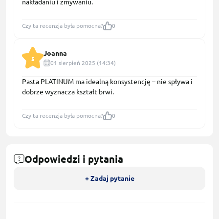
nakładaniu i zmywaniu.
Czy ta recenzja była pomocna?
0
Joanna
5
01 sierpień 2025 (14:34)
Pasta PLATINUM ma idealną konsystencję – nie spływa i
dobrze wyznacza kształt brwi.
Czy ta recenzja była pomocna?
0
Odpowiedzi i pytania
+ Zadaj pytanie