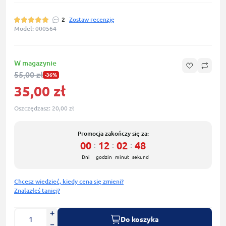
2
Zostaw recenzję
Model: 000564
W magazynie
55,00 zł
-36%
35,00 zł
Oszczędzasz:
20,00 zł
Promocja zakończy się za:
00
12
02
48
:
:
:
Dni
godzin
minut
sekund
Chcesz wiedzieć, kiedy cena się zmieni?
Znalazłeś taniej?
Do koszyka