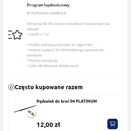
Program lojalnościowy
💎 PLATINUM CASHBACK
Otrzymuj do 5% zwrotu w punktach bonusowych za
zakupy!
1 punkt = 1 zł
• Punkty zostaną przyznane w ciągu 5 dni
• Możesz zapłacić do 30% kolejnego zamówienia
punktami
• Punkty sumują się
• Tylko dla klientów detalicznych
Często kupowane razem
Pędzelek do brwi 04 PLATINUM
12,00 zł