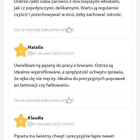
Dobrze radzi sobie zarówno z mocniejszymi włoskami,
jak i z pojedynczymi, delikatnymi. Warto ją regularnie
czyścić i przechowywać w etui, żeby zachować ostrość.
Czy ta recenzja była pomocna?
0
Natalia
5
01 sierpień 2025 (14:27)
Uwielbiam tę pęsetę do pracy z brwiami. Ostrza są
idealnie wyprofilowane, a sprężystość uchwytu sprawia,
że ręka się nie męczy. Idealna do precyzyjnych poprawek
po laminacji czy farbowaniu.
Czy ta recenzja była pomocna?
0
Klaudia
5
01 sierpień 2025 (14:27)
Pęseta ma świetny chwyt i precyzyjnie łapie nawet