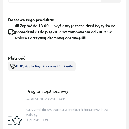
Dostawa tego produktu:
🚚 Zapłać do 13:00 — wyślemy jeszcze dziś! Wysyłka od
poniedziałku do piątku. Złóż zamówienie od 200 zł w
Polsce i otrzymaj darmową dostawę 🚚
Płatność
BLIK, Apple Pay, Przelewy24 , PayPal
Program lojalnościowy
💎 PLATINUM CASHBACK
Otrzymuj do 5% zwrotu w punktach bonusowych za
zakupy!
1 punkt = 1 zł