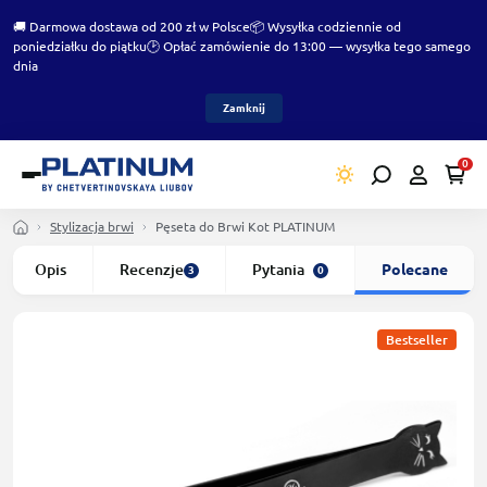
🚚 Darmowa dostawa od 200 zł w Polsce
📦 Wysyłka codziennie od
poniedziałku do piątku
🕑 Opłać zamówienie do 13:00 — wysyłka tego samego
dnia
Zamknij
0
Stylizacja brwi
Pęseta do Brwi Kot PLATINUM
Opis
Recenzje
Pytania
Polecane
3
0
Bestseller