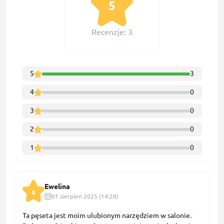
5
Recenzje: 3
5
3
4
0
3
0
2
0
1
0
Ewelina
5
01 sierpień 2025 (14:28)
Ta pęseta jest moim ulubionym narzędziem w salonie.