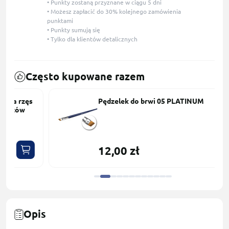
• Punkty zostaną przyznane w ciągu 5 dni
• Możesz zapłacić do 30% kolejnego zamówienia
punktami
• Punkty sumują się
• Tylko dla klientów detalicznych
Często kupowane razem
Pędzelek do brwi 05 PLATINUM
12,00 zł
Opis