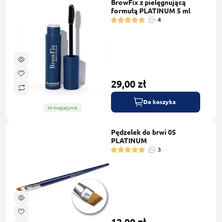
BrowFix z pielęgnującą
formułą PLATINUM 5 ml
4
29,00 zł
Do koszyka
W magazynie
Pędzelek do brwi 05
PLATINUM
3