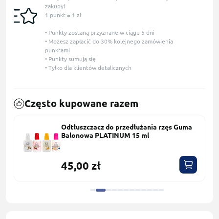
zakupy!
1 punkt = 1 zł
• Punkty zostaną przyznane w ciągu 5 dni
• Możesz zapłacić do 30% kolejnego zamówienia
punktami
• Punkty sumują się
• Tylko dla klientów detalicznych
Często kupowane razem
Odtłuszczacz do przedłużania rzęs Guma
Balonowa PLATINUM 15 ml
45,00 zł