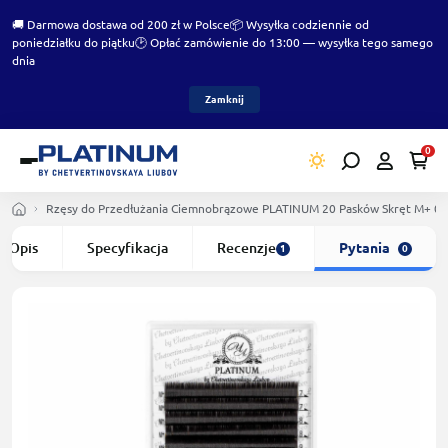
🚚 Darmowa dostawa od 200 zł w Polsce
📦 Wysyłka codziennie od
poniedziałku do piątku
🕑 Opłać zamówienie do 13:00 — wysyłka tego samego
dnia
Zamknij
0
Rzęsy do Przedłużania Сiemnobrązowe PLATINUM 20 Pasków Skręt M+ 0
Opis
Specyfikacja
Recenzje
Pytania
1
0