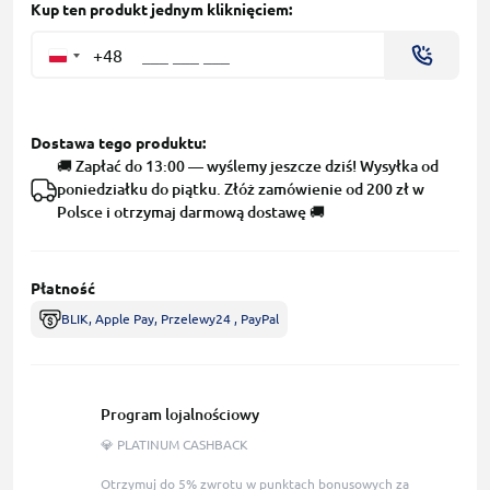
Kup ten produkt jednym kliknięciem:
+48
Dostawa tego produktu:
🚚 Zapłać do 13:00 — wyślemy jeszcze dziś! Wysyłka od
poniedziałku do piątku. Złóż zamówienie od 200 zł w
Polsce i otrzymaj darmową dostawę 🚚
Płatność
BLIK, Apple Pay, Przelewy24 , PayPal
Program lojalnościowy
💎 PLATINUM CASHBACK
Otrzymuj do 5% zwrotu w punktach bonusowych za