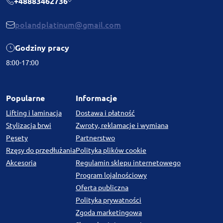
+48883462736
polandplatinum@gmail.com
Godziny pracy
8:00-17:00
Popularne
Informacje
Lifting i laminacja
Dostawa i płatność
Stylizacja brwi
Zwroty, reklamacje i wymiana
Pęsety
Partnerstwo
Rzęsy do przedłużania
Polityka plików cookie
Akcesoria
Regulamin sklepu internetowego
Program lojalnościowy
Oferta publiczna
Polityka prywatności
Zgoda marketingowa