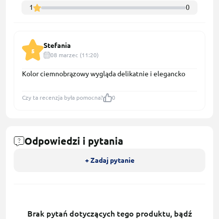
1
0
Stefania
5
08 marzec (11:20)
Kolor ciemnobrązowy wygląda delikatnie i elegancko
Czy ta recenzja była pomocna?
0
Odpowiedzi i pytania
+ Zadaj pytanie
Brak pytań dotyczących tego produktu, bądź