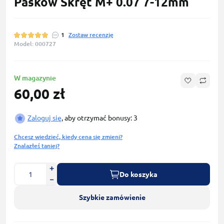
Pasków Skręt M+ 0.07 7-12mm
1
Zostaw recenzję
Model: 000727
W magazynie
60,00 zł
Zaloguj się
, aby otrzymać bonusy: 3
Chcesz wiedzieć, kiedy cena się zmieni?
Znalazłeś taniej?
Do koszyka
Szybkie zamówienie