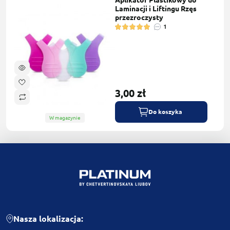
Aplikator Plastikowy do
Laminacji i Liftingu Rzęs
przezroczysty
1
3,00 zł
Do koszyka
W magazynie
Nasza lokalizacja: