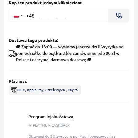
Kup ten produkt jednym kliknięciem:
+48
Dostawa tego produktu:
🚚 Zapłać do 13:00 — wyślemy jeszcze dziś! Wysyłka od
poniedziałku do piątku. Złóż zamówienie od 200 zł w
Polsce i otrzymaj darmową dostawę 🚚
Płatność
BLIK, Apple Pay, Przelewy24 , PayPal
Program lojalnościowy
💎 PLATINUM CASHBACK
Otrzymuj do 5% zwrotu w punktach bonusowych za