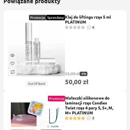
Powiązane produkty
Klej do liftingu rzęs 5 ml
Promocja
Sprzedany
PLATINUM
6
55,00 zł
-9%
50,00 zł
Out Of Stock
Wałeczki silikonowe do
Promocja
laminacji rzęs Candies
Twist rzęs 4 pary S, S+, M,
M+ PLATINUM
2