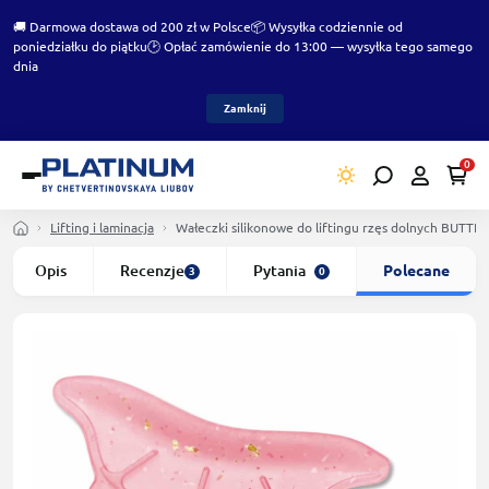
🚚 Darmowa dostawa od 200 zł w Polsce
📦 Wysyłka codziennie od
poniedziałku do piątku
🕑 Opłać zamówienie do 13:00 — wysyłka tego samego
dnia
Zamknij
0
Lifting i laminacja
Wałeczki silikonowe do liftingu rzęs dolnych BUTT
Opis
Recenzje
Pytania
Polecane
3
0