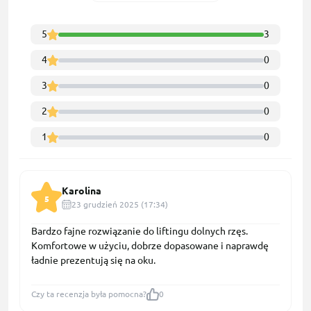
5
3
4
0
3
0
2
0
1
0
Karolina
5
23 grudzień 2025 (17:34)
Bardzo fajne rozwiązanie do liftingu dolnych rzęs.
Komfortowe w użyciu, dobrze dopasowane i naprawdę
ładnie prezentują się na oku.
Czy ta recenzja była pomocna?
0