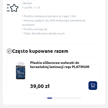
zakupy!
1 punkt = 1 zł
• Punkty zostaną przyznane w ciągu 5 dni
• Możesz zapłacić do 30% kolejnego zamówienia
punktami
• Punkty sumują się
• Tylko dla klientów detalicznych
Często kupowane razem
Płaskie silikonowe wałeczki do
koreańskiej laminacji rzęs PLATINUM
39,00 zł