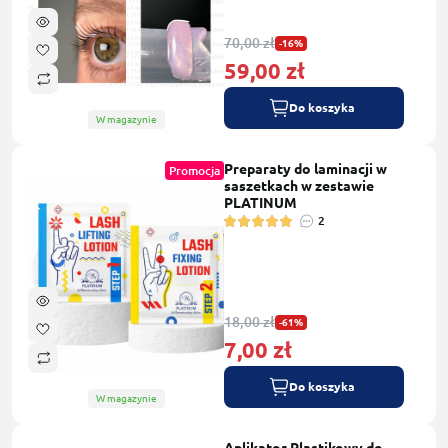
70,00 zł
-16%
59,00 zł
Do koszyka
W magazynie
Preparaty do laminacji w
Promocja
saszetkach w zestawie
PLATINUM
2
18,00 zł
-61%
7,00 zł
Do koszyka
W magazynie