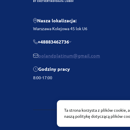
Nasza lokalizacja:
Warszawa Kolejowa 45 lok U6
+48883462736
polandplatinum@gmail.com
Godziny pracy
8:00-17:00
Ta strona korzysta z plików cookie, 
naszą politykę dotyczącą plików co