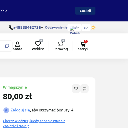
 dnia
Zamknij
+48883462736
Oddzwonienie
pl
zł
0
0
0
Wishlist
Porównaj
Konto
Koszyk
W magazynie
80,00 zł
Zaloguj się
, aby otrzymać bonusy: 4
Chcesz wiedzieć, kiedy cena się zmieni?
Znalazłeś taniej?