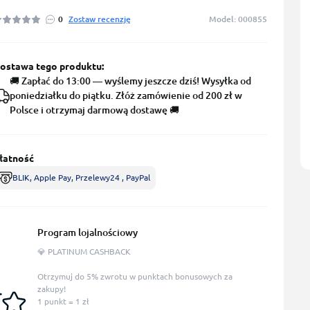
0
Zostaw recenzję
Model: 000855
ostawa tego produktu:
🚚 Zapłać do 13:00 — wyślemy jeszcze dziś! Wysyłka od
poniedziałku do piątku. Złóż zamówienie od 200 zł w
Polsce i otrzymaj darmową dostawę 🚚
łatność
BLIK, Apple Pay, Przelewy24 , PayPal
Program lojalnościowy
💎 PLATINUM CASHBACK
Otrzymuj do 5% zwrotu w punktach bonusowych za
zakupy!
1 punkt = 1 zł