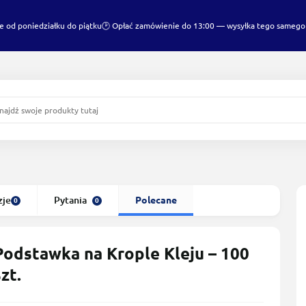
e od poniedziałku do piątku
🕑 Opłać zamówienie do 13:00 — wysyłka tego samego
zje
Pytania
Polecane
0
0
Podstawka na Krople Kleju – 100
szt.