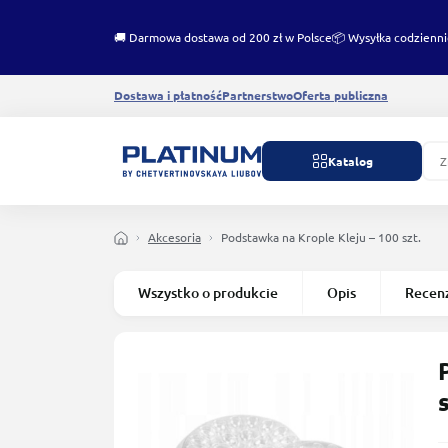
🚚 Darmowa dostawa od 200 zł w Polsce
📦 Wysyłka codzienni
Dostawa i płatność
Partnerstwo
Oferta publiczna
Katalog
Akcesoria
Podstawka na Krople Kleju – 100 szt.
Wszystko o produkcie
Opis
Recen