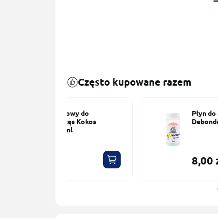
Często kupowane razem
y do
Płyn do czyszczenia pęset
s Kokos
Debonder 10ml PLATINUM
8,00 zł