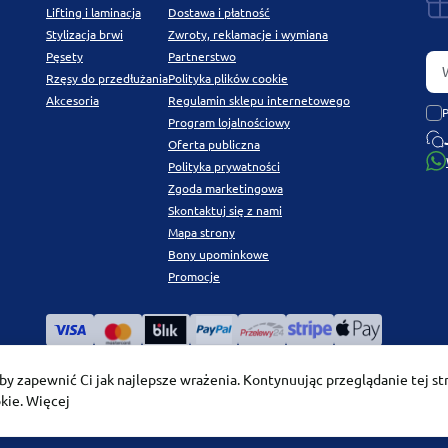
Lifting i laminacja
Dostawa i płatność
Stylizacja brwi
Zwroty, reklamacje i wymiana
Pęsety
Partnerstwo
Rzęsy do przedłużania
Polityka plików cookie
Akcesoria
Regulamin sklepu internetowego
Program lojalnościowy
Oferta publiczna
Polityka prywatności
Zgoda marketingowa
Skontaktuj się z nami
Mapa strony
Bony upominkowe
Promocje
aby zapewnić Ci jak najlepsze wrażenia. Kontynuując przeglądanie tej st
okie.
Więcej
PLATINUM by Chetvertinovskaya Liubov © 2026