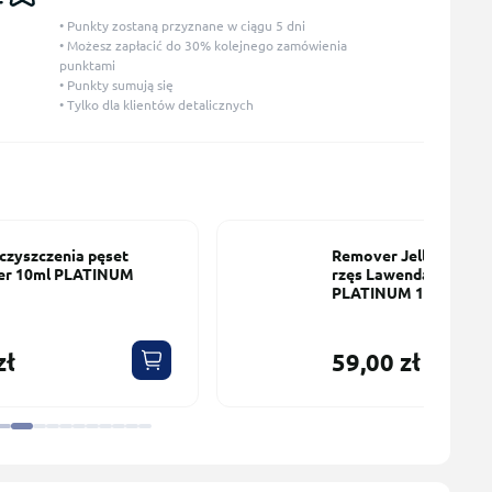
• Punkty zostaną przyznane w ciągu 5 dni
• Możesz zapłacić do 30% kolejnego zamówienia
punktami
• Punkty sumują się
• Tylko dla klientów detalicznych
Remover Jelly do przedłużania
rzęs Lawenda-Cytryna
PLATINUM 15 ml
59,00 zł