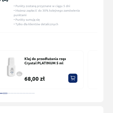
• Punkty zostaną przyznane w ciągu 5 dni
• Możesz zapłacić do 30% kolejnego zamówienia
punktami
• Punkty sumują się
• Tylko dla klientów detalicznych
Remover Jelly do przedłużania
rzęs Lawenda-Cytryna
PLATINUM 15 ml
59,00 zł