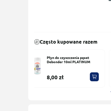
Często kupowane razem
nia pęset
Klej do przedłużania rzęs
PLATINUM
Crystal PLATINUM 5 ml
68,00 zł