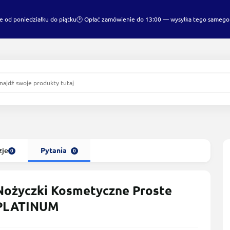
e od poniedziałku do piątku
🕑 Opłać zamówienie do 13:00 — wysyłka tego samego
zje
Pytania
0
0
Nożyczki Kosmetyczne Proste
PLATINUM