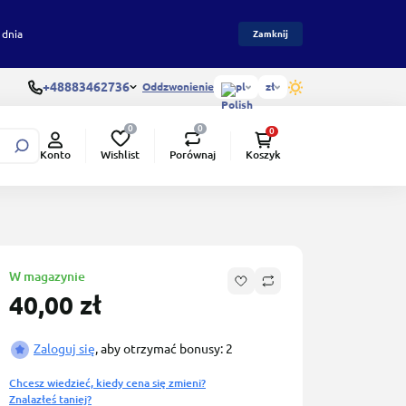
 dnia
Zamknij
+48883462736
Oddzwonienie
pl
zł
0
0
0
Wishlist
Porównaj
Konto
Koszyk
W magazynie
40,00 zł
Zaloguj się
, aby otrzymać bonusy: 2
Chcesz wiedzieć, kiedy cena się zmieni?
Znalazłeś taniej?