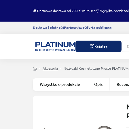
🚚 Darmowa dostawa od 200 zł w Polsce
📦 Wysyłka codzienni
Dostawa i płatność
Partnerstwo
Oferta publiczna
Katalog
Akcesoria
Nożyczki Kosmetyczne Proste PLATINUM
Wszystko o produkcie
Opis
Recen