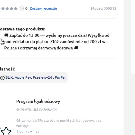
0
Zostaw recenzję
Model: 000315
ostawa tego produktu:
🚚 Zapłać do 13:00 — wyślemy jeszcze dziś! Wysyłka od
poniedziałku do piątku. Złóż zamówienie od 200 zł w
Polsce i otrzymaj darmową dostawę 🚚
łatność
BLIK, Apple Pay, Przelewy24 , PayPal
Program lojalnościowy
💎 PLATINUM CASHBACK
Otrzymuj do 5% zwrotu w punktach bonusowych za
zakupy!
1 punkt = 1 zł