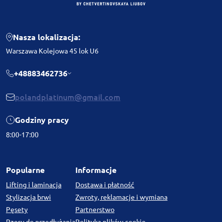
Nasza lokalizacja:
Warszawa Kolejowa 45 lok U6
+48883462736
polandplatinum@gmail.com
Godziny pracy
8:00-17:00
Popularne
Informacje
Lifting i laminacja
Dostawa i płatność
Stylizacja brwi
Zwroty, reklamacje i wymiana
Pęsety
Partnerstwo