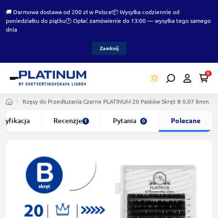
🚚 Darmowa dostawa od 200 zł w Polsce
📦 Wysyłka codziennie od
poniedziałku do piątku
🕑 Opłać zamówienie do 13:00 — wysyłka tego samego
dnia
Zamknij
0
Rzęsy do Przedłużania Czarne PLATINUM 20 Pasków Skręt B 0.07 8mm
ecyfikacja
Recenzje
Pytania
Polecane
1
0