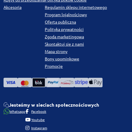
Rzęsy do przedłużania
Polityka plików cookie
Akcesoria
Regulamin sklepu internetowego
Program lojalnościowy
Oferta publiczna
Polityka prywatności
Zgoda marketingowa
Skontaktuj się z nami
Mapa strony
Bony upominkowe
Promocje
Jesteśmy w sieciach społecznościowych
Whatsapp
Facebook
Youtube
Instagram