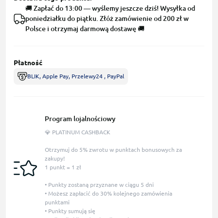
🚚 Zapłać do 13:00 — wyślemy jeszcze dziś! Wysyłka od
poniedziałku do piątku. Złóż zamówienie od 200 zł w
Polsce i otrzymaj darmową dostawę 🚚
Płatność
BLIK, Apple Pay, Przelewy24 , PayPal
Program lojalnościowy
💎 PLATINUM CASHBACK
Otrzymuj do 5% zwrotu w punktach bonusowych za
zakupy!
1 punkt = 1 zł
• Punkty zostaną przyznane w ciągu 5 dni
• Możesz zapłacić do 30% kolejnego zamówienia
punktami
• Punkty sumują się