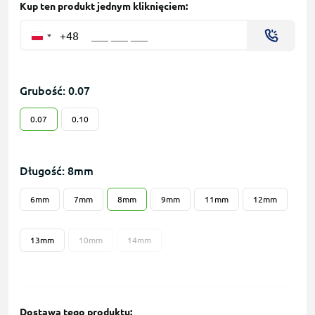
Kup ten produkt jednym kliknięciem:
+48
Grubość: 0.07
0.07
0.10
Długość: 8mm
6mm
7mm
8mm
9mm
11mm
12mm
13mm
10mm
14mm
Dostawa tego produktu: