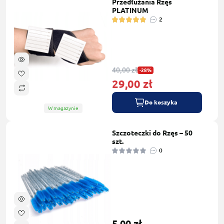
Przedłużania Rzęs
PLATINUM
2
40,00 zł
-28%
29,00 zł
Do koszyka
W magazynie
Szczoteczki do Rzęs – 50
szt.
0
5,00 zł