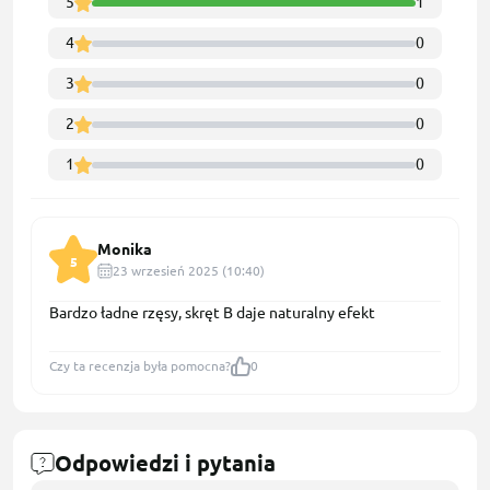
5
1
4
0
3
0
2
0
1
0
Monika
5
23 wrzesień 2025 (10:40)
Bardzo ładne rzęsy, skręt B daje naturalny efekt
Czy ta recenzja była pomocna?
0
Odpowiedzi i pytania