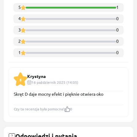
5
1
4
0
3
0
2
0
1
0
Krystyna
5
16 październik 2025 (14:05)
Skręt D daje mocny efekt i pięknie otwiera oko
Czy ta recenzja była pomocna?
0
Odpowiedzi i pytania