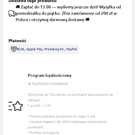
Dostawa tego produktu:
🚚 Zapłać do 13:00 — wyślemy jeszcze dziś! Wysyłka od
poniedziałku do piątku. Złóż zamówienie od 200 zł w
Polsce i otrzymaj darmową dostawę 🚚
Płatność
BLIK, Apple Pay, Przelewy24 , PayPal
Program lojalnościowy
💎 PLATINUM CASHBACK
Otrzymuj do 5% zwrotu w punktach bonusowych za
zakupy!
1 punkt = 1 zł
• Punkty zostaną przyznane w ciągu 5 dni
• Możesz zapłacić do 30% kolejnego zamówienia
punktami
• Punkty sumują się