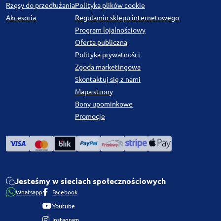
Rzęsy do przedłużania
Polityka plików cookie
Akcesoria
Regulamin sklepu internetowego
Program lojalnościowy
Oferta publiczna
Polityka prywatności
Zgoda marketingowa
Skontaktuj się z nami
Mapa strony
Bony upominkowe
Promocje
Jesteśmy w sieciach społecznościowych
Whatsapp
Facebook
Youtube
Instagram