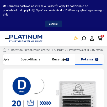
🚚 Darmowa dostawa od 200 zł w Polsce
📦 Wysyłka codziennie od
poniedziałku do piątku
🕑 Opłać zamówienie do 13:00 — wysyłka tego samego
dnia
Zamknij
0
Rzęsy do Przedłużania Czarne PLATINUM 20 Pasków Skręt D 0.07 9mm
Opis
Specyfikacja
Recenzje
Pytania
1
0