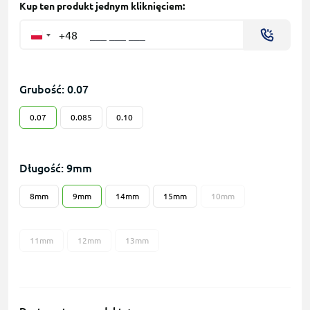
Kup ten produkt jednym kliknięciem:
+48
Grubość: 0.07
0.07
0.085
0.10
Długość: 9mm
8mm
9mm
14mm
15mm
10mm
11mm
12mm
13mm